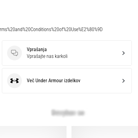
Terms%20and%20Conditions%20of%20Use%E2%80%9D
Vprašanja
Vprašanja
Vprašajte nas karkoli
Več Under Armour izdelkov
Under Armour