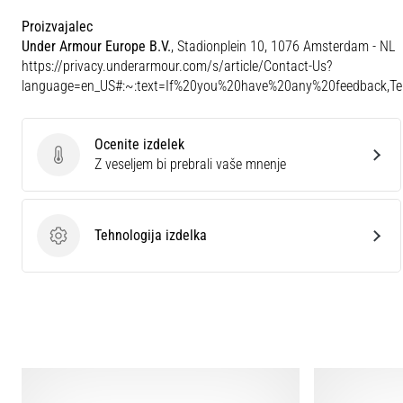
Proizvajalec
Under Armour Europe B.V.
, Stadionplein 10, 1076 Amsterdam - NL
https://privacy.underarmour.com/s/article/Contact-Us?
language=en_US#:~:text=If%20you%20have%20any%20feedback,
Ocenite izdelek
Ocenite izdelek
Z veseljem bi prebrali vaše mnenje
Tehnologija izdelka
Tehnologija izdelka