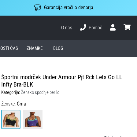
Garancija vračila denarja
O nas
Pomoč
Uporabnik
košari
ROSTI ČAS
ZNAMKE
BLOG
Športni modrček Under Armour Pjt Rck Lets Go LL
Infty Bra-BLK
Kategorija:
Žensko spodnje perilo
Ženske,
Črna