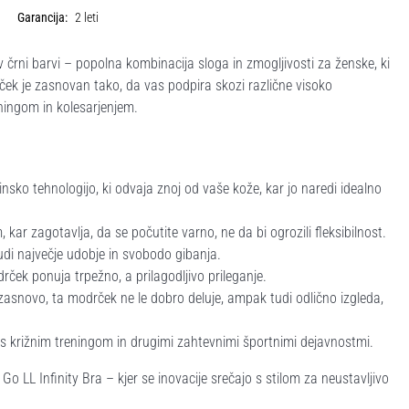
Garancija:
2 leti
 črni barvi – popolna kombinacija sloga in zmogljivosti za ženske, ki
rček je zasnovan tako, da vas podpira skozi različne visoko
ningom in kolesarjenjem.
insko tehnologijo, ki odvaja znoj od vaše kože, kar jo naredi idealno
ar zagotavlja, da se počutite varno, ne da bi ogrozili fleksibilnost.
nudi največje udobje in svobodo gibanja.
rček ponuja trpežno, a prilagodljivo prileganje.
zasnovo, ta modrček ne le dobro deluje, ampak tudi odlično izgleda,
o s križnim treningom in drugimi zahtevnimi športnimi dejavnostmi.
o LL Infinity Bra – kjer se inovacije srečajo s stilom za neustavljivo