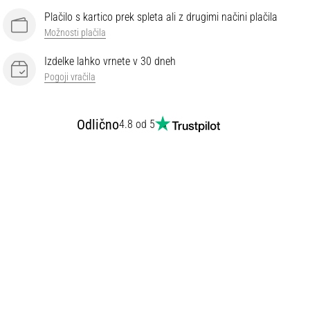
Plačilo s kartico prek spleta ali z drugimi načini plačila
Možnosti plačila
Izdelke lahko vrnete v 30 dneh
Pogoji vračila
Odlično
4.8 od 5