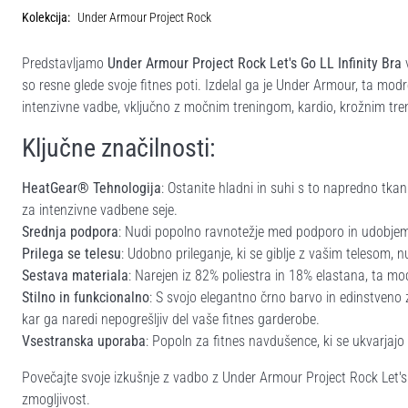
Kolekcija:
Under Armour Project Rock
Predstavljamo
Under Armour Project Rock Let's Go LL Infinity Bra
v
so resne glede svoje fitnes poti. Izdelal ga je Under Armour, ta mod
intenzivne vadbe, vključno z močnim treningom, kardio, krožnim tre
Ključne značilnosti:
HeatGear® Tehnologija
: Ostanite hladni in suhi s to napredno tkan
za intenzivne vadbene seje.
Srednja podpora
: Nudi popolno ravnotežje med podporo in udobjem, k
Prilega se telesu
: Udobno prileganje, ki se giblje z vašim telesom, 
Sestava materiala
: Narejen iz 82% poliestra in 18% elastana, ta mod
Stilno in funkcionalno
: S svojo elegantno črno barvo in edinstveno 
kar ga naredi nepogrešljiv del vaše fitnes garderobe.
Vsestranska uporaba
: Popoln za fitnes navdušence, ki se ukvarjaj
Povečajte svoje izkušnje z vadbo z Under Armour Project Rock Let's G
zmogljivost.