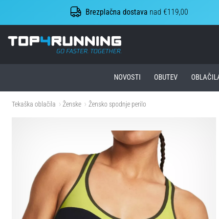
Brezplačna dostava
nad €119,00
Top4Running.si
NOVOSTI
OBUTEV
OBLAČIL
Tekaška oblačila
Ženske
Žensko spodnje perilo