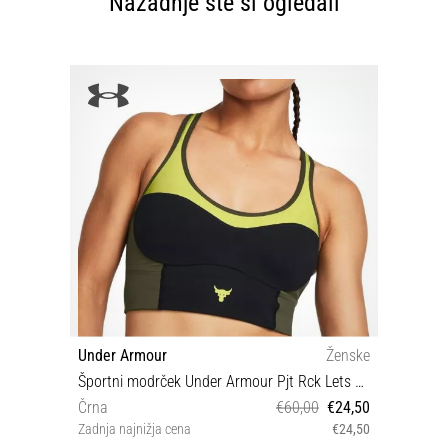
Nazadnje ste si ogledali
Under Armour
Ženske
Športni modrček Under Armour Pjt Rck Lets Go LL Infty Bra-BLK
Črna
€60,00
€24,50
Zadnja najnižja cena
€24,50