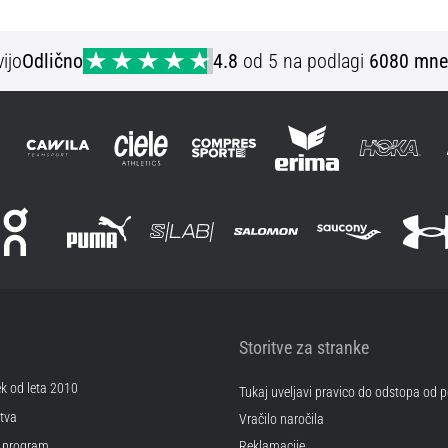
XS
ijo
Odlično
4.8
od 5 na podlagi
6080 mne
Storitve za stranke
ek od leta 2010
Tukaj uveljavi pravico do odstopa od
tva
Vračilo naročila
 program
Reklamacije