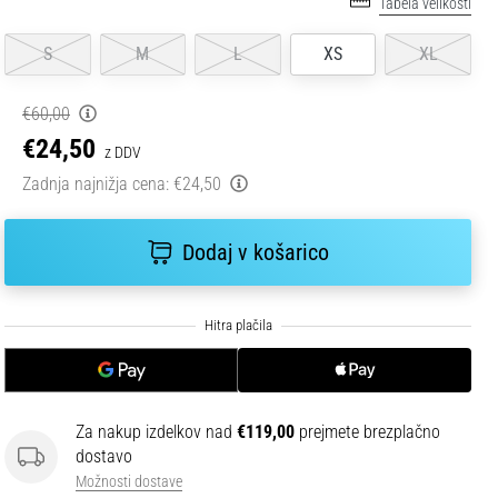
Tabela velikosti
S
M
L
XS
XL
€60,00
€24,50
z DDV
Zadnja najnižja cena:
€24,50
Dodaj v košarico
Za nakup izdelkov nad
€119,00
prejmete brezplačno
dostavo
Možnosti dostave