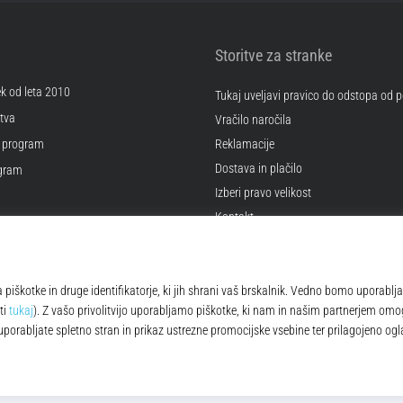
Storitve za stranke
ek od leta 2010
Tukaj uveljavi pravico do odstopa od
tva
Vračilo naročila
 program
Reklamacije
Dostava in plačilo
ogram
Izberi pravo velikost
Kontakt
kotkov
Pogosto zastavljena vprašanja
 poslovanja
Politika zasebnosti
© 2010 – 2026
Top4Running.si