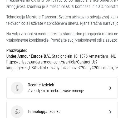
Predstavljamo UA M SPORTSTYLE LC SS majico znamke Under Armour
zmogljivost. Izdelana je iz mešanice 60 % bombaža in 40 % poliestr
Tehnologija Moisture Transport System učinkovito odvaja znoj, kar va
telovadnico ali uživate v sproščenem dnevu. Njena zračna narava jo
Na voljo v osupljivi modri barvi, ta standardno prilegajoča majica n
vsakodnevne kombinacije. Povečajte svoj vsakodnevni stil z zavezo
Proizvajalec
Under Armour Europe B.V.
, Stadionplein 10, 1076 Amsterdam - NL
https://privacy.underarmour.com/s/article/Contact-Us?
language=en_US#:~:text=If%20you%20have%20any%20feedback,
Ocenite izdelek
Ocenite izdelek
Z veseljem bi prebrali vaše mnenje
Tehnologija izdelka
Tehnologija izdelka