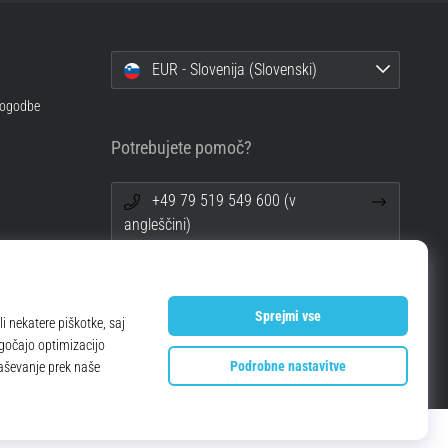
EUR - Slovenija (Slovenski)
 pogodbe
Potrebujete pomoč?
+49 79 519 549 600 (v
angleščini)
info@top4running.si