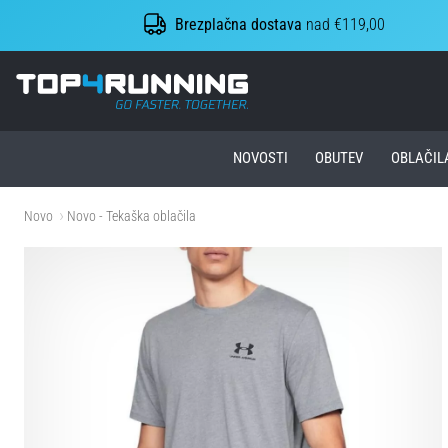
Brezplačna dostava
nad €119,00
Top4Running.si
NOVOSTI
OBUTEV
OBLAČIL
Novo
Novo - Tekaška oblačila