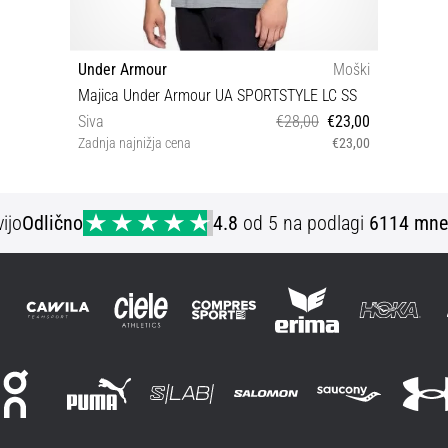
Under Armour
Moški
Majica Under Armour UA SPORTSTYLE LC SS
Siva
€28,00
€23,00
Zadnja najnižja cena
€23,00
XXL S M L
ijo
Odlično
4.8
od 5 na podlagi
6114 mne