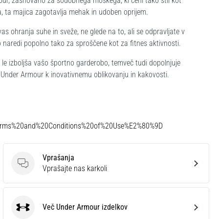
, zasnovano za sodobnega moškega, ki ceni tako stil kot
a, ta majica zagotavlja mehak in udoben oprijem.
s ohranja suhe in sveže, ne glede na to, ali se odpravljate v
 naredi popolno tako za sproščene kot za fitnes aktivnosti.
e le izboljša vašo športno garderobo, temveč tudi dopolnjuje
 Under Armour k inovativnemu oblikovanju in kakovosti.
Terms%20and%20Conditions%20of%20Use%E2%80%9D
Vprašanja
Vprašanja
Vprašajte nas karkoli
Več Under Armour izdelkov
Under Armour