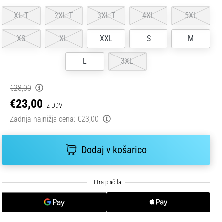
XL-T
2XL-T
3XL-T
4XL
5XL
XS
XL
XXL
S
M
L
3XL
€28,00
€23,00
z DDV
Zadnja najnižja cena:
€23,00
Dodaj v košarico