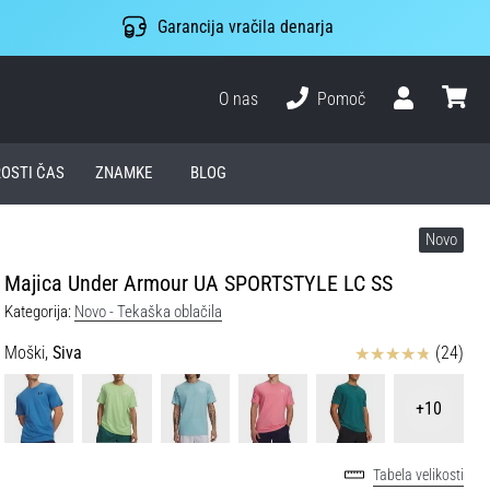
Garancija vračila denarja
O nas
Pomoč
Uporabnik
košari
ROSTI ČAS
ZNAMKE
BLOG
Novo
Majica Under Armour UA SPORTSTYLE LC SS
Kategorija:
Novo - Tekaška oblačila
Ocena izdelka
Moški,
Siva
(24)
+10
Tabela velikosti