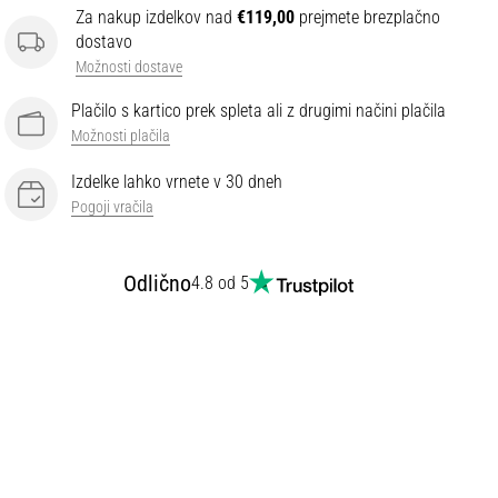
Za nakup izdelkov nad
€119,00
prejmete brezplačno
dostavo
Možnosti dostave
Plačilo s kartico prek spleta ali z drugimi načini plačila
Možnosti plačila
Izdelke lahko vrnete v 30 dneh
Pogoji vračila
Odlično
4.8 od 5