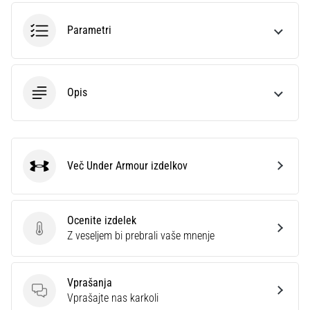
je
plantarni
Parametri
fasciitis.
Kakšni…
Opis
5. 8. 2026
•
8 min. branja
Ogljikovodikova
Več Under Armour izdelkov
superkompenzacija:
Under Armour
Kako
vpliva
na
Ocenite izdelek
tekaško
Ocenite izdelek
Z veseljem bi prebrali vaše mnenje
zmogljivost?
Pravijo,
Vprašanja
da
Vprašanja
Vprašajte nas karkoli
ogljikovodikova