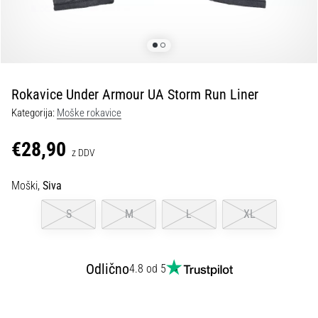
fasciitis:
simptomi,
vzroki
in
zdravljenje
Rokavice Under Armour UA Storm Run Liner
Vas
Kategorija:
Moške rokavice
med
tekom
€28,90
ali
z DDV
po
njem
Moški,
Siva
ovira
ostra
S
M
L
XL
bolečina
v
peti?
Odlično
4.8 od 5
Eden
izmed
najpogostejših
vzrokov