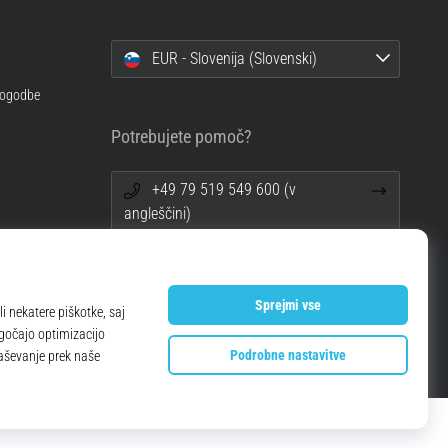
EUR - Slovenija (Slovenski)
 pogodbe
Potrebujete pomoč?
+49 79 519 549 600 (v
angleščini)
info@top4running.si