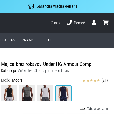
Garancija vračila denarja
O nas
Pomoč
Uporabnik
košari
ROSTI ČAS
ZNAMKE
BLOG
Majica brez rokavov Under HG Armour Comp
Kategorija:
Moške tekaške majice brez rokavov
Ocena izdelka
Moški,
Modra
(21)
Tabela velikosti