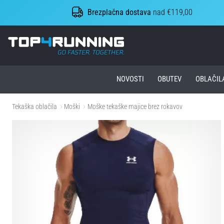
Brezplačna dostava
nad €119,00
Top4Running.si
NOVOSTI
OBUTEV
OBLAČIL
Tekaška oblačila
Moški
Moške tekaške majice brez rokavov