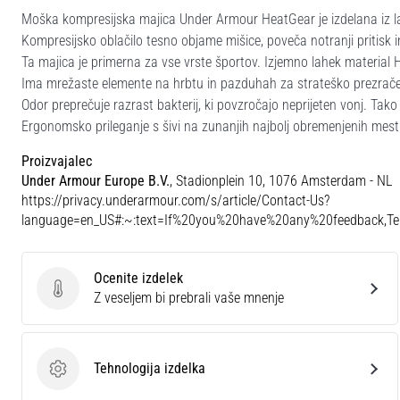
Moška kompresijska majica Under Armour HeatGear je izdelana iz lah
Kompresijsko oblačilo tesno objame mišice, poveča notranji pritisk i
Ta majica je primerna za vse vrste športov. Izjemno lahek material 
Ima mrežaste elemente na hrbtu in pazduhah za strateško prezračevan
Odor preprečuje razrast bakterij, ki povzročajo neprijeten vonj. Ta
Ergonomsko prileganje s šivi na zunanjih najbolj obremenjenih mestih
Proizvajalec
Under Armour Europe B.V.
, Stadionplein 10, 1076 Amsterdam - NL
https://privacy.underarmour.com/s/article/Contact-Us?
language=en_US#:~:text=If%20you%20have%20any%20feedback,
Ocenite izdelek
Ocenite izdelek
Z veseljem bi prebrali vaše mnenje
Tehnologija izdelka
Tehnologija izdelka