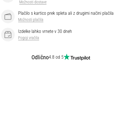
Možnosti dostave
Plačilo s kartico prek spleta ali z drugimi načini plačila
Možnosti plačila
Izdelke lahko vrnete v 30 dneh
Pogoji vračila
Odlično
4.8 od 5