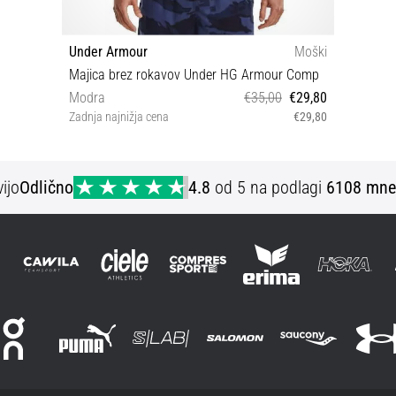
Under Armour
Moški
Majica brez rokavov Under HG Armour Comp
Modra
€35,00
€29,80
Zadnja najnižja cena
€29,80
S M L XL XXL
ijo
Odlično
4.8
od 5 na podlagi
6108 mne