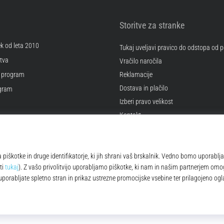
Storitve za stranke
ek od leta 2010
Tukaj uveljavi pravico do odstopa od
tva
Vračilo naročila
 program
Reklamacije
Dostava in plačilo
ogram
Izberi pravo velikost
Kontakt
kotkov
Pogosto zastavljena vprašanja
 poslovanja
Politika zasebnosti
© 2010 – 2026
Top4Running.si