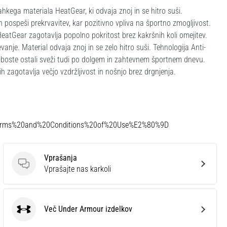
kega materiala HeatGear, ki odvaja znoj in se hitro suši.
n pospeši prekrvavitev, kar pozitivno vpliva na športno zmogljivost.
HeatGear zagotavlja popolno pokritost brez kakršnih koli omejitev.
je. Material odvaja znoj in se zelo hitro suši. Tehnologija Anti-
ko boste ostali sveži tudi po dolgem in zahtevnem športnem dnevu.
 zagotavlja večjo vzdržljivost in nošnjo brez drgnjenja.
Terms%20and%20Conditions%20of%20Use%E2%80%9D
Vprašanja
Vprašanja
Vprašajte nas karkoli
Več Under Armour izdelkov
Under Armour