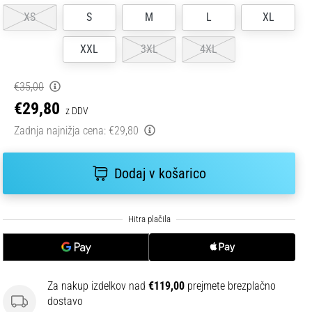
XS
S
M
L
XL
XXL
3XL
4XL
€35,00
€29,80
z DDV
Zadnja najnižja cena:
€29,80
Dodaj v košarico
Za nakup izdelkov nad
€119,00
prejmete brezplačno
dostavo