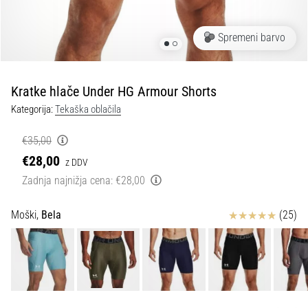
spremembo
smeri
in
Spremeni barvo
beep
test:
Kaj
Kratke hlače Under HG Armour Shorts
sta
Kategorija:
Tekaška oblačila
in
kako
€35,00
ju
€28,00
z DDV
izvajamo?
Zadnja najnižja cena:
€28,00
V
praksi
Ocena izdelka
Moški,
Bela
(25)
»shuttle
run«
oziroma
tek
s
spremembo