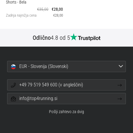
Shorts
- Bela
€35,00
€28,00
Zadnja najnižja cena
€28,00
Odlično
4.8 od 5
EUR - Slovenija (Slovenski)
+49 79 519 549 600 (v angleščini)
info@top4running.si
Pošlji zahtevo za dvig