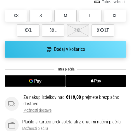
smeri
Tabela velikosti
testira
hitrost,
XS
S
M
L
XL
agilnost
in
XXL
3XL
4XL
XXXLT
eksplozivnost
pri
menjavi
Dodaj v košarico
smeri.
Kako…
6. 8. 2026
•
7 min. branja
Za nakup izdelkov nad
€119,00
prejmete brezplačno
Tekaško
dostavo
koleno:
Možnosti dostave
Vzroki,
zdravljenje
Plačilo s kartico prek spleta ali z drugimi načini plačila
in
Možnosti plačila