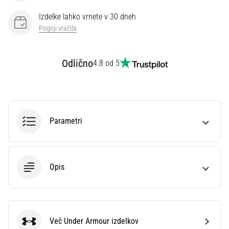
preventiva
Izdelke lahko vrnete v 30 dneh
Tekaško
Pogoji vračila
koleno,
znano
tudi
Odlično
4.8 od 5
kot
sindrom
iliotibialnega
traktusa
(ITBS),
Parametri
je
zelo
pogosta
zdravstvena
težava,
Opis
s
katero
se…
Več Under Armour izdelkov
Under Armour