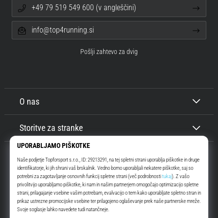
+49 79 519 549 600 (v angleščini)
info@top4running.si
Pošlji zahtevo za dvig
O nas
Storitve za stranke
Top4Running.si
Že več kot 16 let vas motiviramo, da se odpravite ven in tečete. Hitreje. Z
nami. Vsak dan.