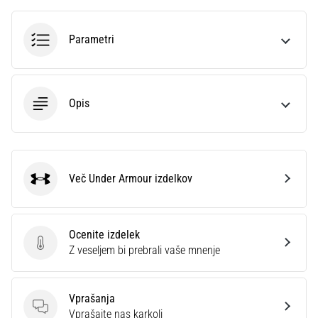
je
plantarni
Parametri
fasciitis.
Kakšni…
5. 8. 2026
Opis
•
8 min. branja
Ogljikovodikova
superkompenzacija:
Več Under Armour izdelkov
Under Armour
Kako
vpliva
na
Ocenite izdelek
tekaško
Ocenite izdelek
Z veseljem bi prebrali vaše mnenje
zmogljivost?
Pravijo,
da
Vprašanja
ogljikovodikova
Vprašanja
Vprašajte nas karkoli