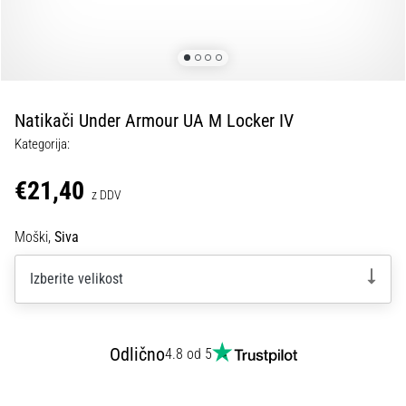
fasciitis:
simptomi,
vzroki
in
zdravljenje
Natikači Under Armour UA M Locker IV
Vas
Kategorija:
med
tekom
€21,40
ali
z DDV
po
njem
Moški,
Siva
ovira
ostra
Izberite velikost
bolečina
v
peti?
Eden
Odlično
4.8 od 5
izmed
najpogostejših
vzrokov