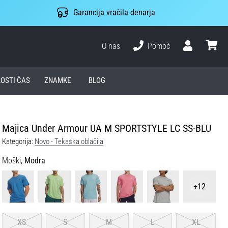
Garancija vračila denarja
O nas
Pomoč
Uporabnik
košari
ROSTI ČAS
ZNAMKE
BLOG
Majica Under Armour UA M SPORTSTYLE LC SS-BLU
Kategorija:
Novo - Tekaška oblačila
Moški,
Modra
+12
XS
S
M
L
XL