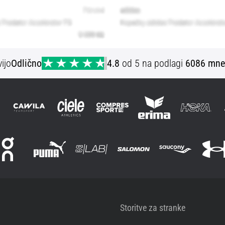
ijo
Odlično
4.8
od 5 na podlagi
6086 mne
Storitve za stranke