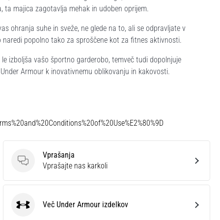
a, ta majica zagotavlja mehak in udoben oprijem.
s ohranja suhe in sveže, ne glede na to, ali se odpravljate v
 naredi popolno tako za sproščene kot za fitnes aktivnosti.
e le izboljša vašo športno garderobo, temveč tudi dopolnjuje
 Under Armour k inovativnemu oblikovanju in kakovosti.
Terms%20and%20Conditions%20of%20Use%E2%80%9D
Vprašanja
Vprašanja
Vprašajte nas karkoli
Več Under Armour izdelkov
Under Armour