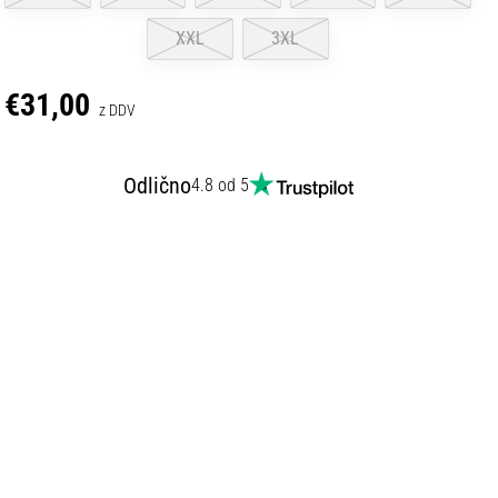
XXL
3XL
€31,00
z DDV
Odlično
4.8 od 5