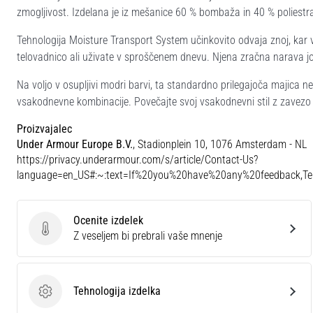
zmogljivost. Izdelana je iz mešanice 60 % bombaža in 40 % poliestr
Tehnologija Moisture Transport System učinkovito odvaja znoj, kar va
telovadnico ali uživate v sproščenem dnevu. Njena zračna narava jo
Na voljo v osupljivi modri barvi, ta standardno prilegajoča majica n
vsakodnevne kombinacije. Povečajte svoj vsakodnevni stil z zavezo
Proizvajalec
Under Armour Europe B.V.
, Stadionplein 10, 1076 Amsterdam - NL
https://privacy.underarmour.com/s/article/Contact-Us?
language=en_US#:~:text=If%20you%20have%20any%20feedback,
Ocenite izdelek
Ocenite izdelek
Z veseljem bi prebrali vaše mnenje
Tehnologija izdelka
Tehnologija izdelka