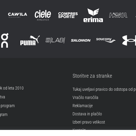
Storitve za stranke
ek od leta 2010
Tukaj uveljavi pravico do odstopa od
tva
Vračilo naročila
 program
Reklamacije
Dostava in plačilo
ogram
Izberi pravo velikost
Kontakt
kotkov