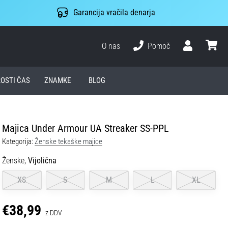
Garancija vračila denarja
O nas
Pomoč
Uporabnik
košari
ROSTI ČAS
ZNAMKE
BLOG
Majica Under Armour UA Streaker SS-PPL
Kategorija:
Ženske tekaške majice
Ženske,
Vijolična
XS
S
M
L
XL
€38,99
z DDV