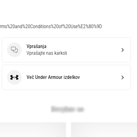
Terms%20and%20Conditions%20of%20Use%E2%80%9D
Vprašanja
Vprašanja
Vprašajte nas karkoli
Več Under Armour izdelkov
Under Armour