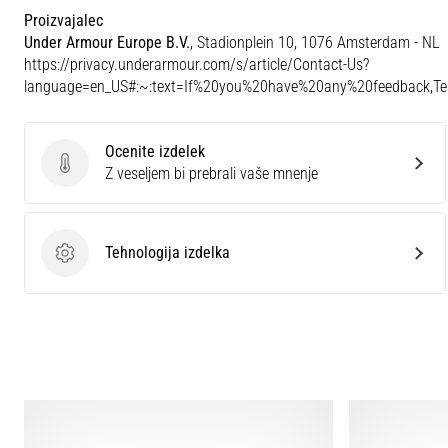
Proizvajalec
Under Armour Europe B.V.
, Stadionplein 10, 1076 Amsterdam - NL
https://privacy.underarmour.com/s/article/Contact-Us?
language=en_US#:~:text=If%20you%20have%20any%20feedback,
Ocenite izdelek
Ocenite izdelek
Z veseljem bi prebrali vaše mnenje
Tehnologija izdelka
Tehnologija izdelka