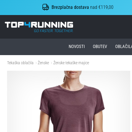
Brezplačna dostava
nad €119,00
Top4Running.si
NOVOSTI
OBUTEV
OBLAČIL
Tekaška oblačila
Ženske
Ženske tekaške majice