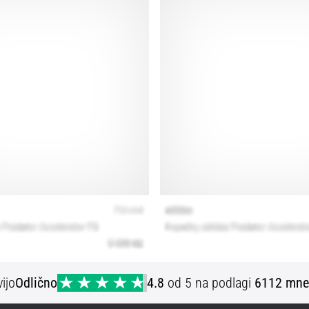
ijo
Odlično
4.8
od 5 na podlagi
6112 mne