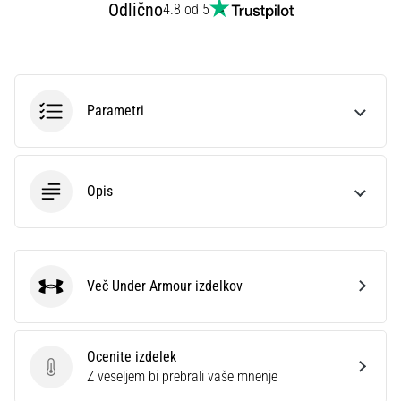
preventiva
Odlično
4.8 od 5
Tekaško
koleno,
znano
tudi
Parametri
kot
sindrom
iliotibialnega
traktusa
Opis
(ITBS),
je
zelo
pogosta
zdravstvena
Več Under Armour izdelkov
težava,
Under Armour
s
katero
se…
Ocenite izdelek
Ocenite izdelek
Z veseljem bi prebrali vaše mnenje