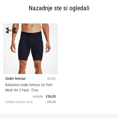
Nazadnje ste si ogledali
Under Armour
Moški
Boksarice Under Armour UA Tech
Mesh 9in 2 Pack
- Črna
€40,00
€36,00
Zadnja najnižja cena
€36,00