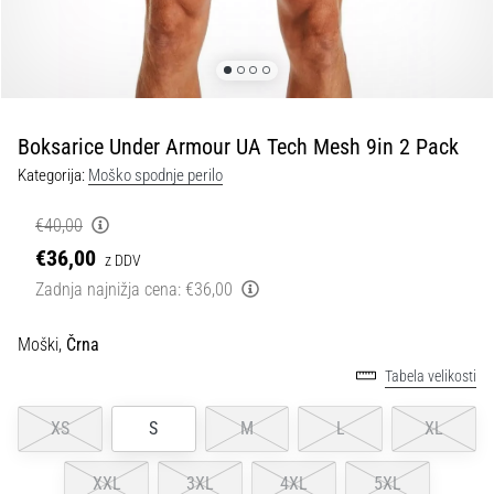
spremembo
smeri
in
beep
test:
Kaj
Boksarice Under Armour UA Tech Mesh 9in 2 Pack
sta
Kategorija:
Moško spodnje perilo
in
kako
€40,00
ju
€36,00
z DDV
izvajamo?
Zadnja najnižja cena:
€36,00
V
praksi
Moški,
Črna
»shuttle
Tabela velikosti
run«
oziroma
tek
XS
S
M
L
XL
s
spremembo
XXL
3XL
4XL
5XL