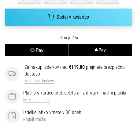
smeri
testira
hitrost,
Dodaj v košarico
agilnost
in
eksplozivnost
pri
menjavi
smeri.
Kako…
Za nakup izdelkov nad
€119,00
prejmete brezplačno
dostavo
6. 8. 2026
Možnosti dostave
•
Plačilo s kartico prek spleta ali z drugimi načini plačila
7 min. branja
Možnosti plačila
Tekaško
koleno:
Izdelke lahko vrnete v 30 dneh
Vzroki,
Pogoji vračila
zdravljenje
in