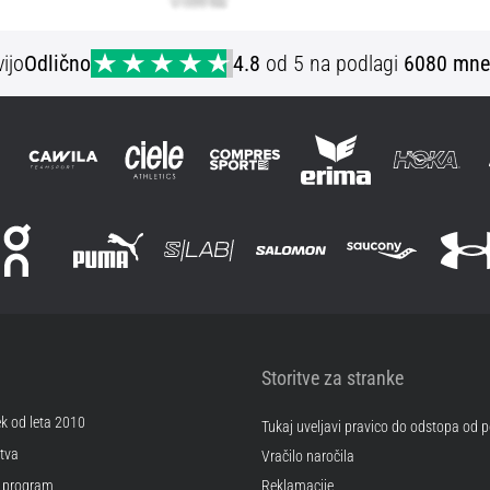
ijo
Odlično
4.8
od 5 na podlagi
6080 mne
Storitve za stranke
ek od leta 2010
Tukaj uveljavi pravico do odstopa od
tva
Vračilo naročila
 program
Reklamacije