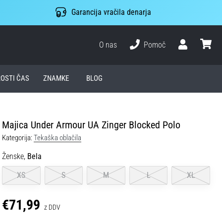
Garancija vračila denarja
O nas
Pomoč
Uporabnik
košari
ROSTI ČAS
ZNAMKE
BLOG
Majica Under Armour UA Zinger Blocked Polo
Kategorija:
Tekaška oblačila
Ženske,
Bela
XS
S
M
L
XL
€71,99
z DDV