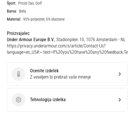
Šport:
Prosti čas, Golf
Barva:
Bela
Material:
95% polyester, 5% elastane
Proizvajalec
Under Armour Europe B.V.
, Stadionplein 10, 1076 Amsterdam - NL
https://privacy.underarmour.com/s/article/Contact-Us?
language=en_US#:~:text=If%20you%20have%20any%20feedback,
Ocenite izdelek
Ocenite izdelek
Z veseljem bi prebrali vaše mnenje
Tehnologija izdelka
Tehnologija izdelka