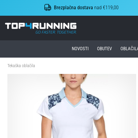
Brezplačna dostava
nad €119,00
Top4Running.si
NOVOSTI
OBUTEV
OBLAČIL
Tekaška oblačila