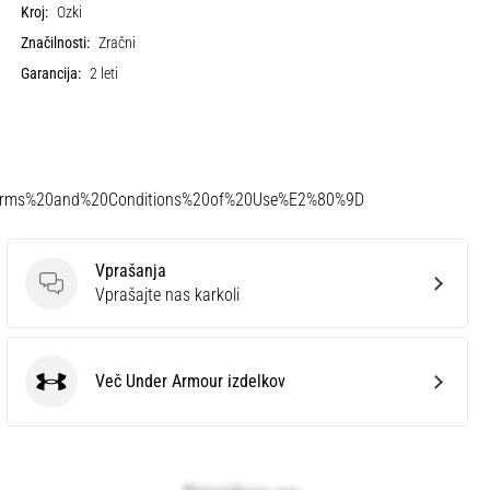
Kroj:
Ozki
Značilnosti:
Zračni
Garancija:
2 leti
Terms%20and%20Conditions%20of%20Use%E2%80%9D
Vprašanja
Vprašanja
Vprašajte nas karkoli
Več Under Armour izdelkov
Under Armour