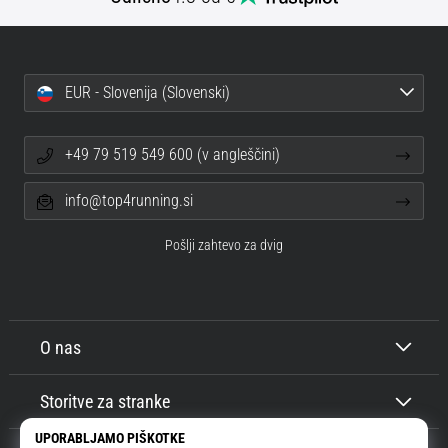
spremembo
smeri
in
beep
EUR - Slovenija (Slovenski)
test:
Kaj
sta
+49 79 519 549 600 (v angleščini)
in
kako
info@top4running.si
ju
izvajamo?
Pošlji zahtevo za dvig
V
praksi
»shuttle
run«
O nas
oziroma
tek
Storitve za stranke
s
spremembo