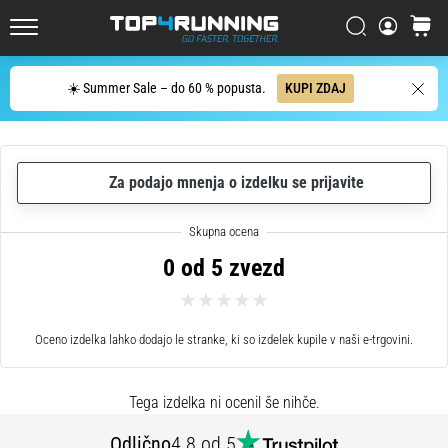
en
sam
Iskanje
košaric
Top4Running.si
stavek:
Boli,
Iskanje
☀️ Summer Sale – do 60 % popusta.
KUPI ZDAJ
a
se
splača!
Kakšne
Za podajo mnenja o izdelku se prijavite
prednosti
prinaša,
katere
vrste
0 od 5 zvezd
intervalov…
7. 8. 2026
Oceno izdelka lahko dodajo le stranke, ki so izdelek kupile v naši e-trgovini.
•
6 min. branja
Tega izdelka ni ocenil še nihče.
Tek
s
Odlično
4.8 od 5