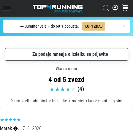
en
sam
Iskanje
košaric
Top4Running.si
stavek:
Boli,
Iskanje
☀️ Summer Sale – do 60 % popusta.
KUPI ZDAJ
a
se
splača!
Kakšne
Za podajo mnenja o izdelku se prijavite
prednosti
prinaša,
katere
vrste
4 od 5 zvezd
intervalov…
(4)
7. 8. 2026
Oceno izdelka lahko dodajo le stranke, ki so izdelek kupile v naši e-trgovini.
•
6 min. branja
Tek
s
Marek �.
7. 6. 2026