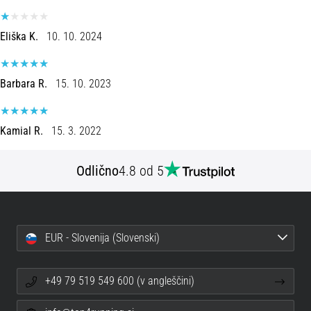
spremembo
smeri
Eliška K.
10. 10. 2024
in
beep
test:
Barbara R.
15. 10. 2023
Kaj
sta
in
Kamial R.
15. 3. 2022
kako
ju
Odlično
4.8 od 5
izvajamo?
V
praksi
»shuttle
EUR - Slovenija (Slovenski)
run«
oziroma
tek
+49 79 519 549 600 (v angleščini)
s
spremembo