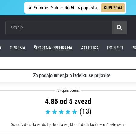
☀️ Summer Sale – do 60 % popusta.
KUPI ZDAJ
Iskanje
A
OPREMA
ŠPORTNA PREHRANA
ATLETIKA
POPUSTI
P
Za podajo mnenja o izdelku se prijavite
4.85 od 5 zvezd
(13)
Oceno izdelka lahko dodajo le stranke, ki so izdelek kupile v naši e-trgovini.