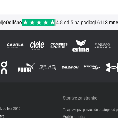
ijo
Odlično
4.8
od 5 na podlagi
6113 mne
Storitve za stranke
ek od leta 2010
Tukaj uveljavi pravico do odstopa od
tva
Vračilo naročila