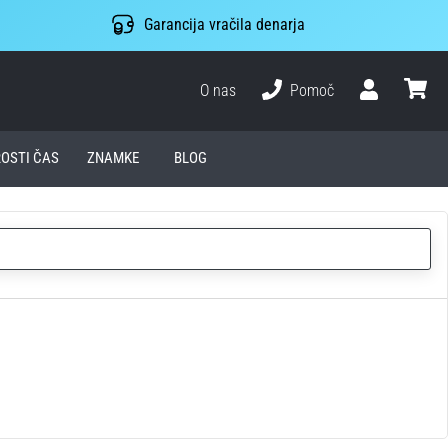
Garancija vračila denarja
O nas
Pomoč
Uporabnik
košari
ROSTI ČAS
ZNAMKE
BLOG