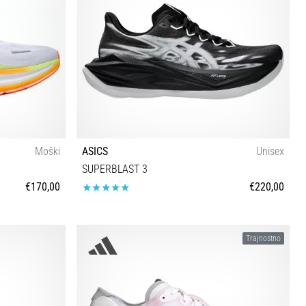
Moški
ASICS
Unisex
SUPERBLAST 3
€170,00
€220,00
37 37½ 38 39 39½ 40 40½ 41½ 42 42½ 43½ 44 44½
Trajnostno
45 46 46½ 47 48