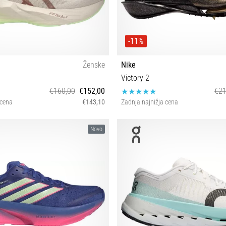
-11%
Ženske
Nike
Victory 2
€160,00
€152,00
€21
 cena
€143,10
Zadnja najnižja cena
38 39 39½ 40 40½ 41½ 42 42½ 43½
38½ 39 40 40½ 41 42 42½ 43 44 44½
Novo