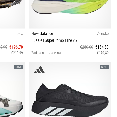
Unisex
New Balance
Ženske
FuelCell SuperComp Elite v5
9,99
€196,70
€280,00
€184,80
€219,99
Zadnja najnižja cena
€170,80
 45 45½ 46 47½
36 36½ 37 37½ 38 39 40 41 41½
Novo
Novo