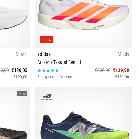
-13%
Moški
adidas
Moški
Adizero Takumi Sen 11
0,00
€120,00
€200,00
€139,90
€120,00
Zadnja najnižja cena
€160,00
46½ 47 47½
43⅓ 46⅔ 47⅓
Novo