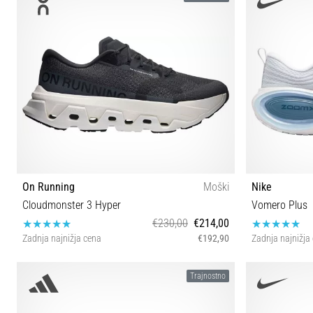
On Running
Moški
Nike
Cloudmonster 3 Hyper
Vomero Plus
€230,00
€214,00
Zadnja najnižja cena
€192,90
Zadnja najnižja
40 40½ 41 42 42½ 43 44 44½ 45 47 47½
40½ 41 42 42
Trajnostno