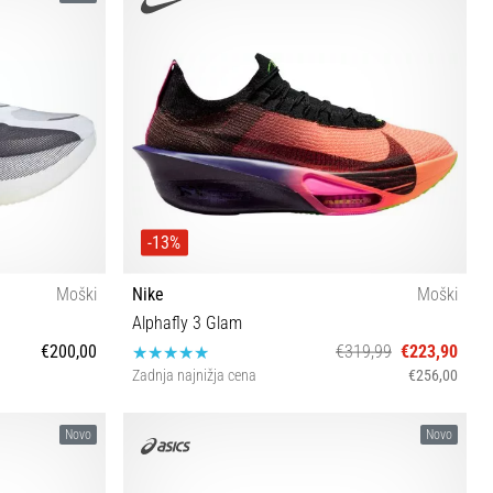
-13%
Moški
Nike
Moški
Alphafly 3 Glam
€200,00
€319,99
€223,90
Zadnja najnižja cena
€256,00
⅓ 46 46⅔ 47⅓
40½ 42 42½ 43 44 44½ 45 45½ 46 47
Novo
Novo