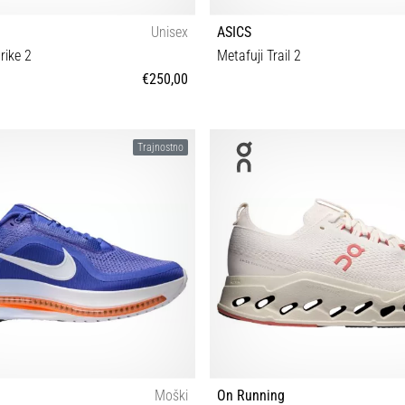
Unisex
ASICS
rike 2
Metafuji Trail 2
€250,00
 40 40½ 41 42 42½ 43 44 44½ 45 46
37 37½ 38 39 39½ 40 40½ 41½ 42 4
Trajnostno
47 47½ 48
45 46 46½ 47 48
Moški
On Running