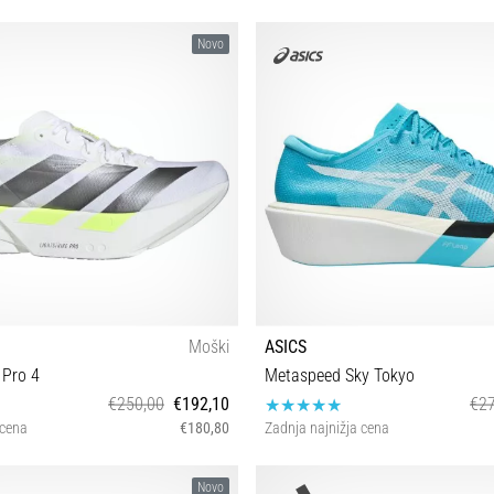
Novo
Moški
ASICS
 Pro 4
Metaspeed Sky Tokyo
€250,00
€192,10
€27
 cena
€180,80
Zadnja najnižja cena
42⅔ 43⅓ 44 44⅔ 45⅓ 46 46⅔ 47⅓
37 37½ 38 39 39½ 40 40½ 41½ 42 4
Novo