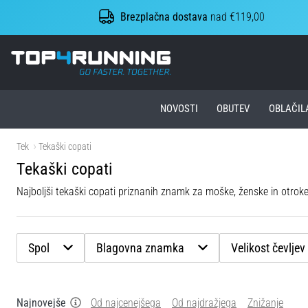
Brezplačna dostava
nad €119,00
Top4Running.si
NOVOSTI
OBUTEV
OBLAČIL
Tek
Tekaški copati
Tekaški copati
Najboljši tekaški copati priznanih znamk za moške, ženske in otroke
Spol
Blagovna znamka
Velikost čevljev
Najnovejše
Od najcenejšega
Od najdražjega
Znižanje