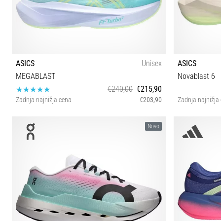
ASICS
Unisex
ASICS
MEGABLAST
Novablast 6
€240,00
€215,90
Zadnja najnižja cena
€203,90
Zadnja najnižja
36 37 37½ 38 39 39½ 40 40½ 41½ 42 42½ 43½ 44
36 37 37½ 
Novo
44½ 45 46 46½ 47 48