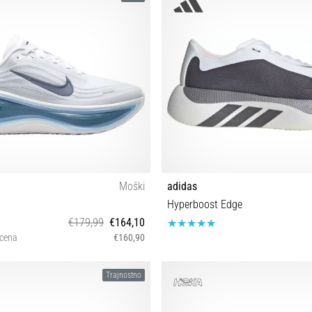
45 46 46½ 47 48
Moški
adidas
Hyperboost Edge
€179,99
€164,10
 cena
€160,90
½ 43 44 44½ 45 45½ 46 47 47½ 48½
40⅔ 41⅓ 42 42⅔ 43⅓ 44 44⅔ 45
Trajnostno