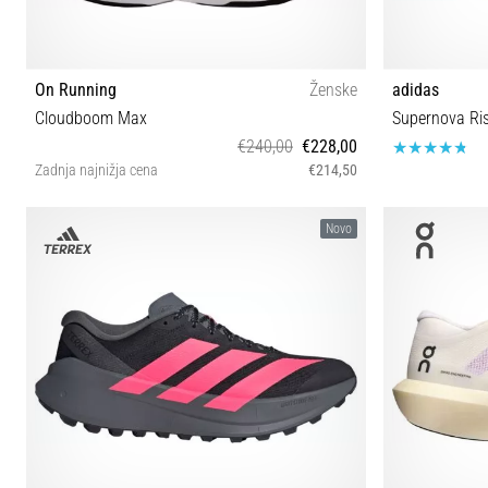
On Running
Ženske
adidas
Cloudboom Max
Supernova Ri
€240,00
€228,00
Zadnja najnižja cena
€214,50
37 37½ 38 38½ 39 40 40½ 41 42 42½
40⅔ 41⅓ 42 
Novo