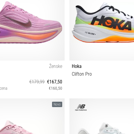
Ženske
Hoka
Clifton Pro
€179,99
€167,50
 cena
€160,50
 38 38½ 39 40 40½ 41 42 42½
41⅓ 42
Novo