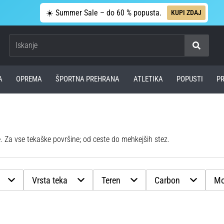
☀️ Summer Sale – do 60 % popusta.
KUPI ZDAJ
Iskanje
A
OPREMA
ŠPORTNA PREHRANA
ATLETIKA
POPUSTI
P
. Za vse tekaške površine; od ceste do mehkejših stez.
Vrsta teka
Teren
Carbon
Mo