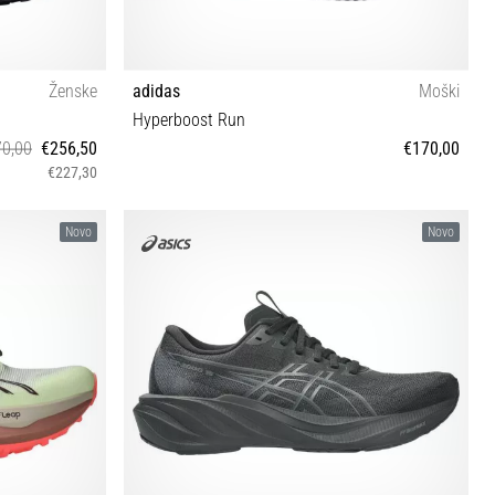
Ženske
adidas
Moški
Hyperboost Run
0,00
€256,50
€170,00
€227,30
41 42 42½
40⅔ 41⅓ 42 42⅔ 43⅓ 44 44⅔ 45⅓ 46 46⅔ 47⅓
Novo
Novo