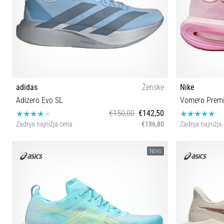
adidas
Ženske
Nike
Adizero Evo SL
Vomero Prem
€150,00
€142,50
Zadnja najnižja cena
€136,80
Zadnja najnižja
38 38⅔ 40
36½ 3
Novo