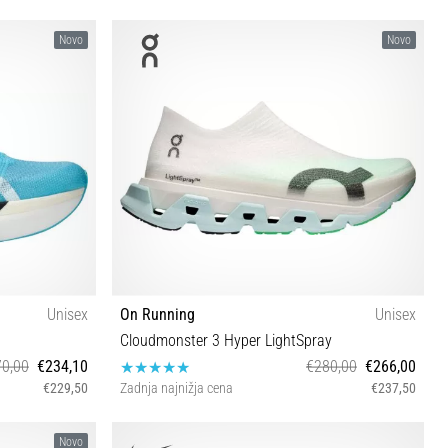
Novo
Novo
Unisex
On Running
Unisex
Cloudmonster 3 Hyper LightSpray
0,00
€234,10
€280,00
€266,00
€229,50
Zadnja najnižja cena
€237,50
2½ 43½ 44 44½
38½ 40 42 47
Novo