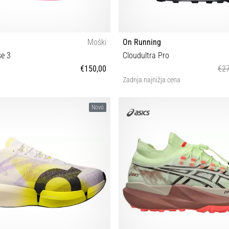
Moški
On Running
se 3
Cloudultra Pro
€150,00
€27
Zadnja najnižja cena
42⅔ 43⅓ 44 44⅔ 45⅓ 46 46⅔ 47⅓
36½ 37 37½ 38 38½ 39 40 40½ 
Novo