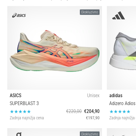
Ekskluzivno
ASICS
Unisex
adidas
SUPERBLAST 3
Adizero Adios
€220,00
€204,90
Zadnja najnižja cena
€197,90
Zadnja najnižja
40 42 42½ 43½ 44 44½ 45 46½
40⅔ 41⅓ 42 
Ekskluzivno