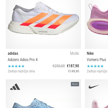
adidas
Moški
Nike
Adizero Adios Pro 4
Vomero Plus
€250,00
€187,90
Zadnja najnižja cena
€149,90
Zadnja najnižja
40⅔ 42 42⅔ 43⅓ 44 44⅔ 45⅓ 46 46⅔ 47⅓
36½ 37½
Novo