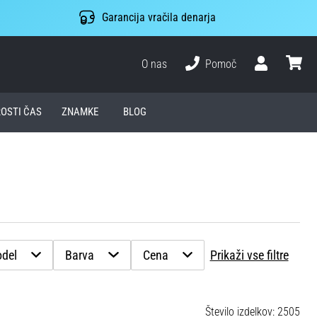
Garancija vračila denarja
O nas
Pomoč
Uporabnik
košari
ROSTI ČAS
ZNAMKE
BLOG
del
Barva
Cena
Prikaži vse filtre
Število izdelkov: 2505