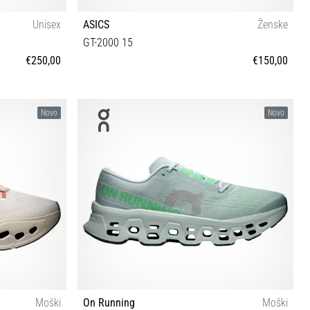
Unisex
ASICS
Ženske
GT-2000 15
€250,00
€150,00
2½ 43½ 44 44½
37 37½ 38 39 39½ 40 40½ 41½ 42 42½
Novo
Novo
Moški
On Running
Moški