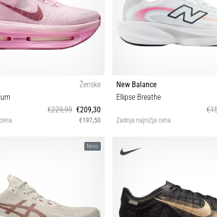
Ženske
New Balance
ium
Ellipse Breathe
€229,99
€209,30
€15
 cena
€197,50
Zadnja najnižja cena
7½ 38 38½ 39 40 40½ 41 42
41½ 42 42½ 43 44 44½ 45 45½ 
Novo