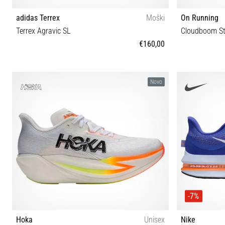
adidas Terrex
Moški
On Running
Terrex Agravic SL
Cloudboom St
€160,00
42⅔ 40⅔ 41⅓ 42 43⅓ 44 44⅔ 45⅓ 46 46⅔ 47⅓
37½ 38 38½ 39
Novo
-7%
Hoka
Unisex
Nike