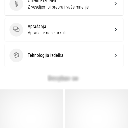
Ocenite izdelek
superkompenzacija
Ocenite izdelek
Z veseljem bi prebrali vaše mnenje
izboljša
vzdržljivost.
Je
Vprašanja
to
Vprašanja
Vprašajte nas karkoli
res?
Izvedite,
iz
česa
Tehnologija izdelka
Tehnologija izdelka
sestoji…
Prikaži
vse
članke