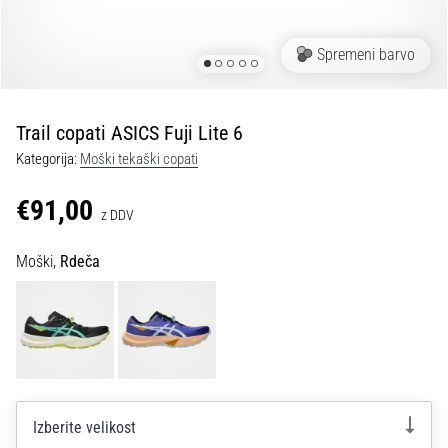
fasciitis:
simptomi,
Spremeni barvo
vzroki
in
zdravljenje
Trail copati ASICS Fuji Lite 6
Vas
Kategorija:
Moški tekaški copati
med
tekom
€91,00
ali
z DDV
po
njem
Moški,
Rdeča
ovira
ostra
bolečina
v
peti?
Eden
izmed
najpogostejših
Izberite velikost
vzrokov