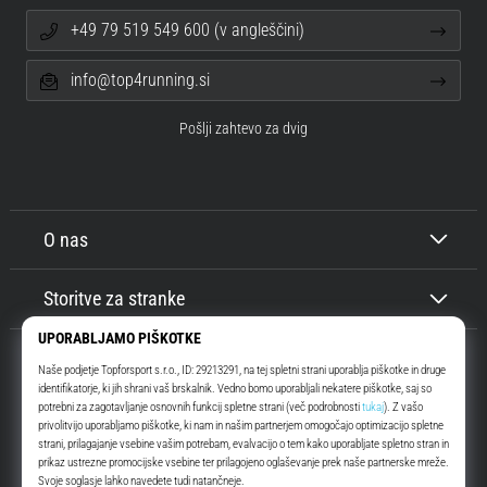
+49 79 519 549 600 (v angleščini)
info@top4running.si
Pošlji zahtevo za dvig
O nas
Storitve za stranke
Top4Running.si
Že več kot 16 let vas motiviramo, da se odpravite ven in tečete. Hitreje. Z
nami. Vsak dan.