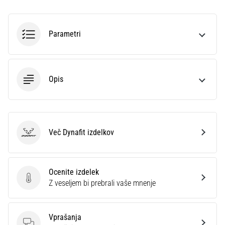
profesionalca.
Kateri…
Parametri
5. 8. 2026
•
6 min. branja
Opis
Plantar
fasciitis:
simptomi,
vzroki
Več Dynafit izdelkov
in
Dynafit
zdravljenje
Vas
Ocenite izdelek
med
Ocenite izdelek
Z veseljem bi prebrali vaše mnenje
tekom
ali
po
Vprašanja
njem