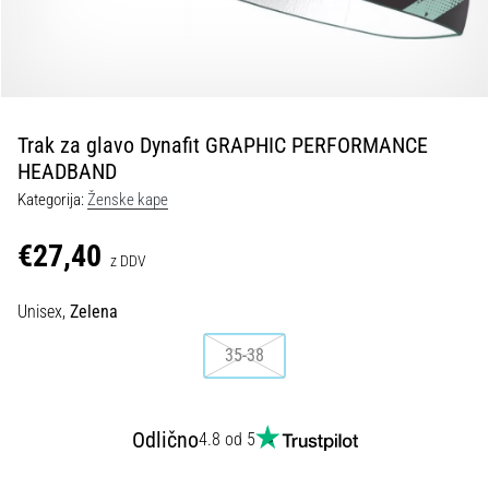
kolenu
med
tekom
in
po
njem
Trak za glavo Dynafit GRAPHIC PERFORMANCE
HEADBAND
Bolečine
v
Kategorija:
Ženske kape
kolenu
bodo
€27,40
z DDV
vsaj
enkrat
Unisex,
Zelena
v
življenju
35-38
prizadele
vsakega
tekača,
bodisi
Odlično
4.8 od 5
amaterja
bodisi