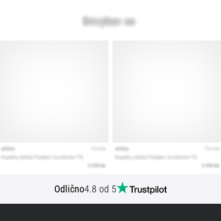
Prikaži
vse
članke
Odlično
4.8 od 5