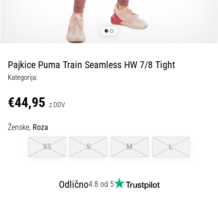
spremembo
smeri
in
beep
test:
Kaj
Pajkice Puma Train Seamless HW 7/8 Tight
sta
Kategorija:
in
kako
€44,95
z DDV
ju
izvajamo?
Ženske,
Roza
V
praksi
XS
S
M
L
»shuttle
run«
oziroma
Odlično
4.8 od 5
tek
s
spremembo