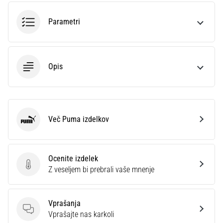
smeri
testira
Parametri
hitrost,
agilnost
in
eksplozivnost
Opis
pri
menjavi
smeri.
Kako…
Več Puma izdelkov
Puma
6. 8. 2026
•
7 min. branja
Ocenite izdelek
Tekaško
Ocenite izdelek
Z veseljem bi prebrali vaše mnenje
koleno:
Vzroki,
zdravljenje
Vprašanja
Vprašanja
Vprašajte nas karkoli
in