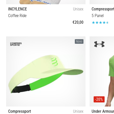
INCYLENCE
Unisex
Compresspor
Coffee Ride
5 Panel
€20,00
35-38 39-42 43-46
Novo
-20%
Compressport
Unisex
Under Armou