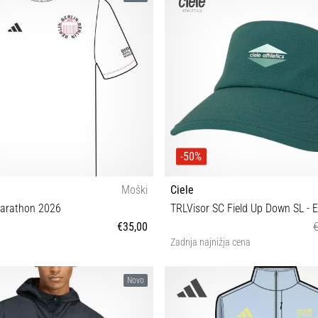
-50%
Moški
Ciele
arathon 2026
TRLVisor SC Field Up Down SL - 
€35,00
Zadnja najnižja cena
S M L XL
M-L
Novo