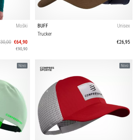
Moški
BUFF
Unisex
Trucker
30,00
€64,90
€26,95
€90,90
L/XL
Novo
Novo