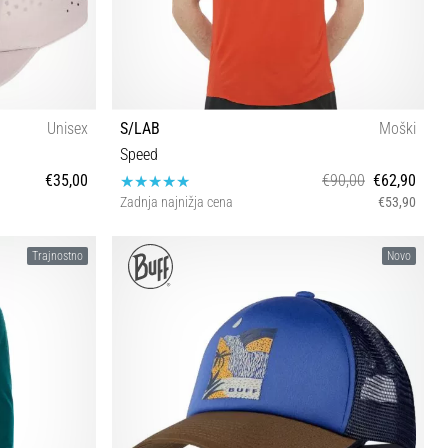
Unisex
S/LAB
Moški
Speed
€35,00
€90,00
€62,90
Zadnja najnižja cena
€53,90
XS S XL
Trajnostno
Novo