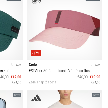
-17%
Unisex
Ciele
Unisex
Emerald
FSTVisor SC Comp Iconic VC - Deco Rose
€40,00
€12,00
€40,00
€19,90
€24,00
Zadnja najnižja cena
€24,00
S/M
Novo
Novo