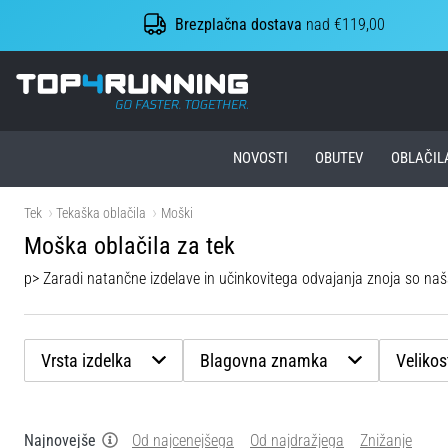
Brezplačna dostava
nad €119,00
Top4Running.si
NOVOSTI
OBUTEV
OBLAČIL
Tek
Tekaška oblačila
Moški
Moška oblačila za tek
p> Zaradi natančne izdelave in učinkovitega odvajanja znoja so naša
Vrsta izdelka
Blagovna znamka
Velikos
Najnovejše
Od najcenejšega
Od najdražjega
Znižanje