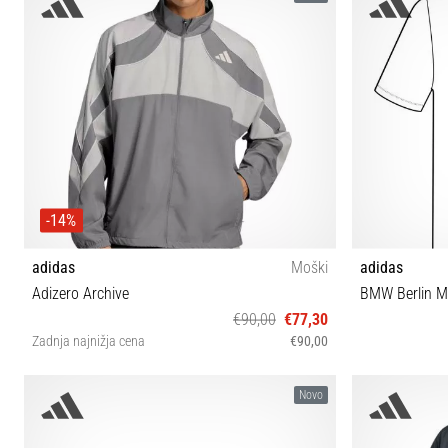
-14%
adidas
Moški
adidas
Adizero Archive
BMW Berlin M
€90,00
€77,30
Zadnja najnižja cena
€90,00
S M L XL
Novo