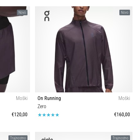
Novo
Novo
Moški
On Running
Moški
Zero
€120,00
€160,00
S M L XL
Trajnostno
Trajnostno