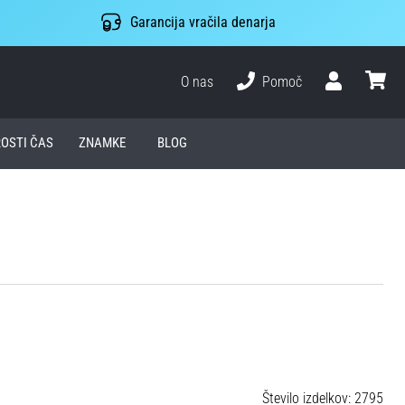
Garancija vračila denarja
O nas
Pomoč
Uporabnik
košari
ROSTI ČAS
ZNAMKE
BLOG
Število izdelkov: 2795