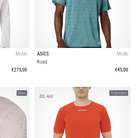
Moški
ASICS
Moški
Road
€275,00
€45,00
XS S M L
Novo
Trajnostno