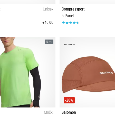
t
Unisex
Compressport
5 Panel
€40,00
OS
OS
Novo
-20%
r
Moški
Salomon