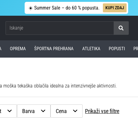
☀️ Summer Sale – do 60 % popusta.
KUPI ZDAJ
Iskanje
A
OPREMA
ŠPORTNA PREHRANA
ATLETIKA
POPUSTI
P
 moška tekaška oblačila idealna za intenzivnejše aktivnosti.
t
Barva
Cena
Prikaži vse filtre