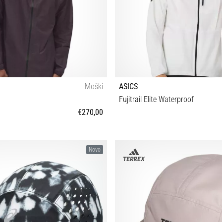
Moški
ASICS
Fujitrail Elite Waterproof
€270,00
S M L XL
S M L XL
Novo