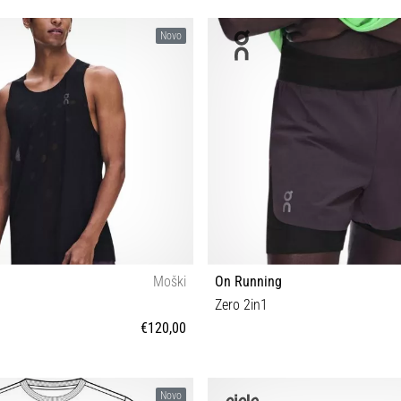
Novo
Moški
On Running
Zero 2in1
€120,00
S M L XL
XS S M L XL
Novo