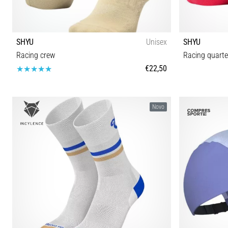
SHYU
Unisex
SHYU
Racing crew
Racing quarte
€22,50
S-M M-L
Novo