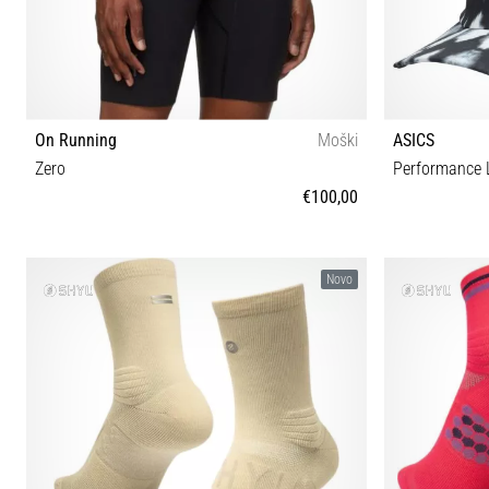
On Running
Moški
ASICS
Zero
Performance L
€100,00
S M L XL
Novo