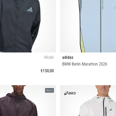
Moški
adidas
BMW Berlin Marathon 2026
€150,00
S M L XL
S M L XL
Novo