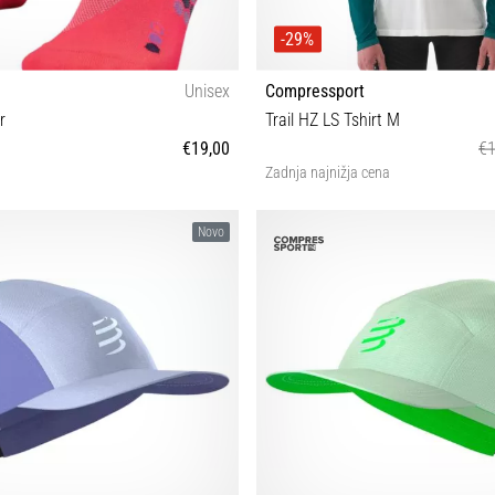
-29%
Unisex
Compressport
r
Trail HZ LS Tshirt M
€19,00
€1
Zadnja najnižja cena
M-L
S M L XL
Novo