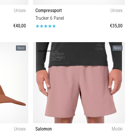
Unisex
Compressport
Unisex
Trucker 6 Panel
€40,00
€35,00
Univerzalna velikost
Novo
Novo
Unisex
Salomon
Moški