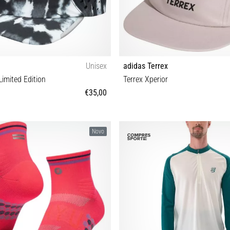
Unisex
adidas Terrex
imited Edition
Terrex Xperior
€35,00
S/M M-L
OSFW OSFM OSFL
Novo