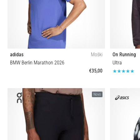
adidas
Moški
On Running
BMW Berlin Marathon 2026
Ultra
€35,00
S M L XL
Novo