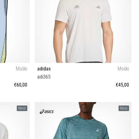
Moški
adidas
Moški
adi365
€60,00
€45,00
S M L XL
Novo
Novo