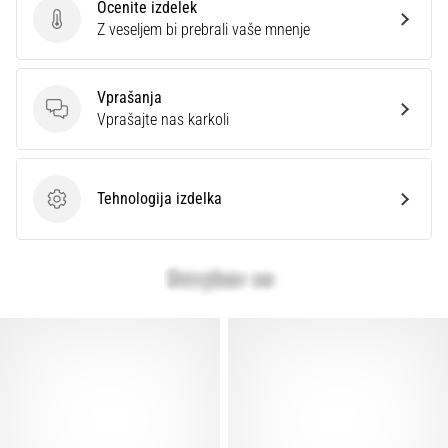
Ocenite izdelek
Prikaži
Ocenite izdelek
Z veseljem bi prebrali vaše mnenje
vse
članke
Vprašanja
Vprašanja
Vprašajte nas karkoli
Tehnologija izdelka
Tehnologija izdelka