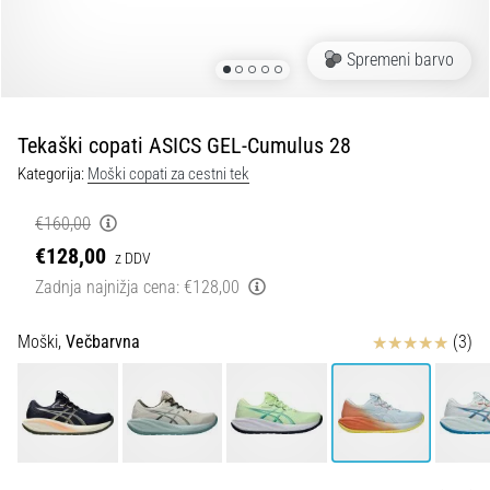
spremembo
smeri
in
Spremeni barvo
beep
test:
Kaj
Tekaški copati ASICS GEL-Cumulus 28
sta
Kategorija:
Moški copati za cestni tek
in
kako
€160,00
ju
€128,00
z DDV
izvajamo?
Zadnja najnižja cena:
€128,00
V
praksi
Ocena izdelka
Moški,
Večbarvna
(3)
»shuttle
run«
oziroma
tek
s
spremembo