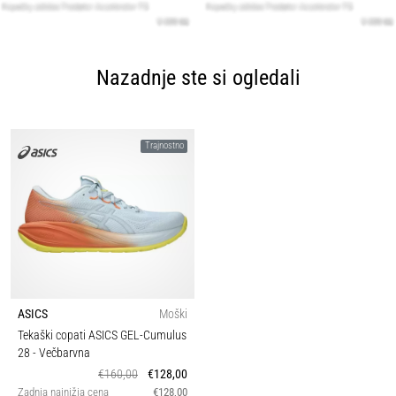
Nazadnje ste si ogledali
Trajnostno
ASICS
Moški
Tekaški copati ASICS GEL-Cumulus
28
- Večbarvna
€160,00
€128,00
Zadnja najnižja cena
€128,00