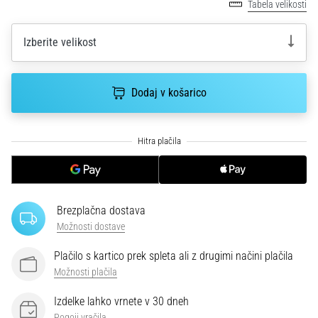
smeri
Tabela velikosti
testira
hitrost,
Izberite velikost
agilnost
in
eksplozivnost
Dodaj v košarico
pri
menjavi
smeri.
Kako…
6. 8. 2026
•
Brezplačna dostava
7 min. branja
Možnosti dostave
Tekaško
koleno:
Plačilo s kartico prek spleta ali z drugimi načini plačila
Vzroki,
Možnosti plačila
zdravljenje
Izdelke lahko vrnete v 30 dneh
in
Pogoji vračila