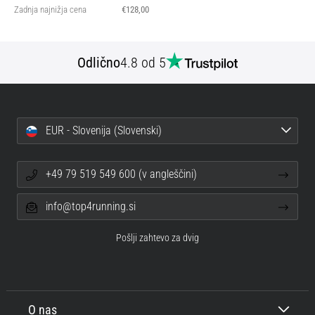
Zadnja najnižja cena
€128,00
Odlično
4.8 od 5
EUR - Slovenija (Slovenski)
+49 79 519 549 600 (v angleščini)
info@top4running.si
Pošlji zahtevo za dvig
O nas