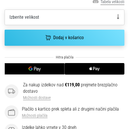
smeri
Tabela velikosti
testira
hitrost,
Izberite velikost
agilnost
in
eksplozivnost
Dodaj v košarico
pri
menjavi
smeri.
Kako…
6. 8. 2026
•
Za nakup izdelkov nad
€119,00
prejmete brezplačno
7 min. branja
dostavo
Tekaško
Možnosti dostave
koleno:
Plačilo s kartico prek spleta ali z drugimi načini plačila
Vzroki,
Možnosti plačila
zdravljenje
in
Izdelke lahko vrnete v 30 dneh