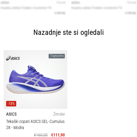
Nazadnje ste si ogledali
Trajnostno
-13%
ASICS
Ženske
Tekaški copati ASICS GEL-Cumulus
28
- Modra
€160,00
€111,90