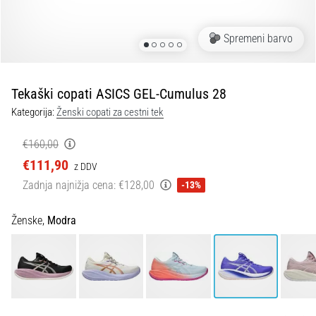
spremembo
smeri
in
Spremeni barvo
beep
test:
Kaj
Tekaški copati ASICS GEL-Cumulus 28
sta
Kategorija:
Ženski copati za cestni tek
in
kako
€160,00
ju
€111,90
z DDV
izvajamo?
Zadnja najnižja cena:
€128,00
-13%
V
praksi
Ženske,
Modra
»shuttle
run«
oziroma
tek
s
spremembo