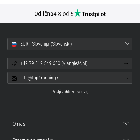
Odlično
4.8 od 5
EUR - Slovenija (Slovenski)
+49 79 519 549 600 (v angleščini)
info@top4running.si
Pošlji zahtevo za dvig
O nas