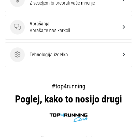
Ocenite izdelek
Z veseljem bi prebrali vaše mnenje
Prikaži
vse
članke
Vprašanja
Vprašanja
Vprašajte nas karkoli
Tehnologija izdelka
Tehnologija izdelka
#top4running
Poglej, kako to nosijo drugi