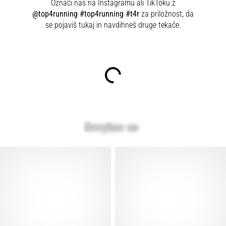
Označi nas na Instagramu ali TikToku z
@top4running #top4running #t4r
za priložnost, da
se pojaviš tukaj in navdihneš druge tekače.