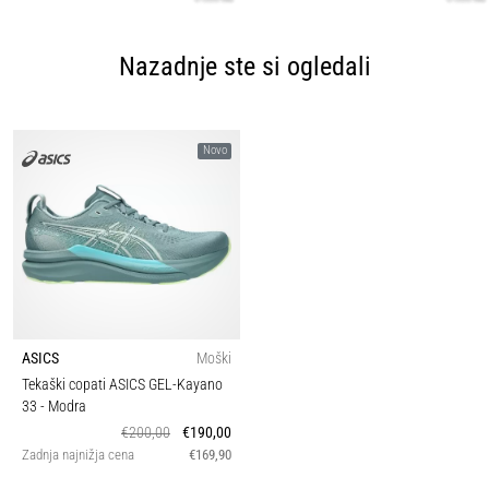
Nazadnje ste si ogledali
Novo
ASICS
Moški
Tekaški copati ASICS GEL-Kayano
33
- Modra
€200,00
€190,00
Zadnja najnižja cena
€169,90