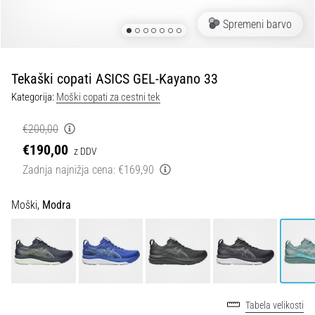
spremembo
smeri
Spremeni barvo
in
beep
test:
Tekaški copati ASICS GEL-Kayano 33
Kaj
Kategorija:
Moški copati za cestni tek
sta
in
€200,00
kako
€190,00
z DDV
ju
Zadnja najnižja cena:
€169,90
izvajamo?
V
Moški,
Modra
praksi
»shuttle
run«
oziroma
tek
s
spremembo
Tabela velikosti