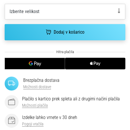
smeri
testira
Izberite velikost
hitrost,
agilnost
in
Dodaj v košarico
eksplozivnost
pri
menjavi
smeri.
Kako…
6. 8. 2026
Brezplačna dostava
•
Možnosti dostave
7 min. branja
Tekaško
Plačilo s kartico prek spleta ali z drugimi načini plačila
koleno:
Možnosti plačila
Vzroki,
Izdelke lahko vrnete v 30 dneh
zdravljenje
Pogoji vračila
in