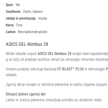
Šport:
Tek
Značilnosti:
Zračni, Odsevni
Udobje in amortizacija:
Visoka
Barva:
Črna
Carbon:
Brez karbonske plošče
ASICS GEL-Nimbus 28
Moški tekaški copati
ASICS GEL-Nimbus 28
sodijo med najudobnejše
g so lažji od prejšnje različice, hkrati pa ohranjajo vrhunsko blaženj
Vmesni podplat združuje blaženje
FF BLAST™ PLUS
in tehnologijo
P
oblakih.
Zgornji del je narejen iz tehnične pletenine, ki nežno objame stopalo
Dihajoč pleten zgornji del
Lahka in zračna pletenina zmanjšuje potrebo po dodatnih slojih.