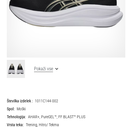
Pokaži vse
Številka izdelek :
1011C144-002
Spol:
Moški
Tehnologija:
AHAR+, PureGEL™, FF BLAST™ PLUS
Vrsta teka:
Trening, Hitro/ Tekma