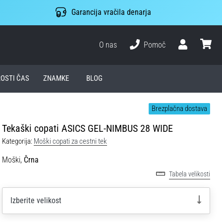
Garancija vračila denarja
O nas
Pomoč
Uporabnik
košari
ROSTI ČAS
ZNAMKE
BLOG
Brezplačna dostava
Tekaški copati ASICS GEL-NIMBUS 28 WIDE
Kategorija:
Moški copati za cestni tek
Moški,
Črna
Tabela velikosti
Izberite velikost