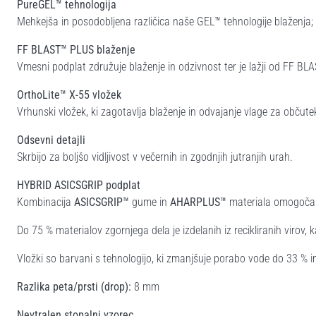
PureGEL™ tehnologija
Mehkejša in posodobljena različica naše GEL™ tehnologije blaženja
FF BLAST™ PLUS blaženje
Vmesni podplat združuje blaženje in odzivnost ter je lažji od FF BL
OrthoLite™ X-55 vložek
Vrhunski vložek, ki zagotavlja blaženje in odvajanje vlage za občute
Odsevni detajli
Skrbijo za boljšo vidljivost v večernih in zgodnjih jutranjih urah.
HYBRID ASICSGRIP podplat
Kombinacija
ASICSGRIP™
gume in
AHARPLUS™
materiala omogoča bo
Do 75 % materialov zgornjega dela je izdelanih iz recikliranih virov,
Vložki so barvani s tehnologijo, ki zmanjšuje porabo vode do 33 % in
Razlika peta/prsti (drop):
8 mm
Nevtralen stopalni vzorec