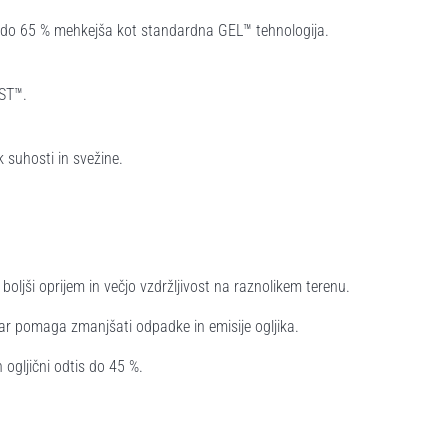
; do 65 % mehkejša kot standardna GEL™ tehnologija.
AST™.
k suhosti in svežine.
ljši oprijem in večjo vzdržljivost na raznolikem terenu.
 kar pomaga zmanjšati odpadke in emisije ogljika.
 ogljični odtis do 45 %.