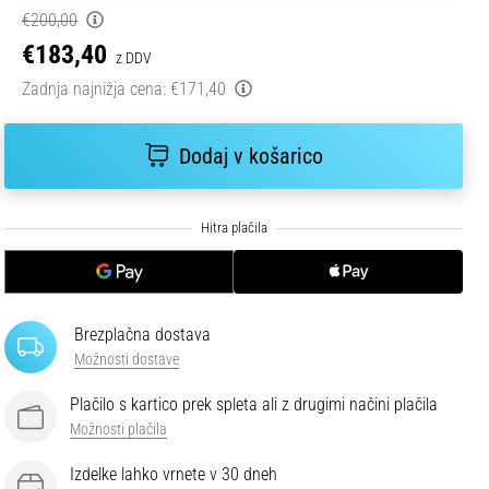
€200,00
€183,40
z DDV
Zadnja najnižja cena:
€171,40
Dodaj v košarico
Brezplačna dostava
Možnosti dostave
Plačilo s kartico prek spleta ali z drugimi načini plačila
Možnosti plačila
Izdelke lahko vrnete v 30 dneh