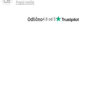
Pogoji vračila
Odlično
4.8 od 5