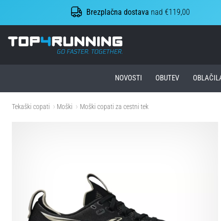
Brezplačna dostava
nad €119,00
Top4Running.si
NOVOSTI
OBUTEV
OBLAČIL
Tekaški copati
Moški
Moški copati za cestni tek