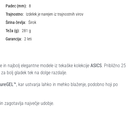
Padec (mm):
8
Trajnostno:
Izdelek je narejen iz trajnostnih virov
Širina čevlja:
Širok
Teža (g):
281 g
Garancija:
2 leti
 in najbolj elegantne modele iz tekaške kolekcije
ASICS
. Približno 25
e za bolj gladek tek na dolge razdalje.
ureGEL™
, kar ustvarja lahko in mehko blaženje, podobno hoji po
 in zagotavlja največje udobje.