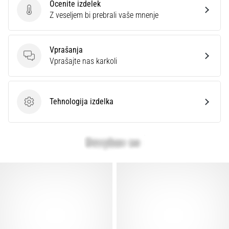
Ocenite izdelek
Prikaži
Ocenite izdelek
Z veseljem bi prebrali vaše mnenje
vse
članke
Vprašanja
Vprašanja
Vprašajte nas karkoli
Tehnologija izdelka
Tehnologija izdelka