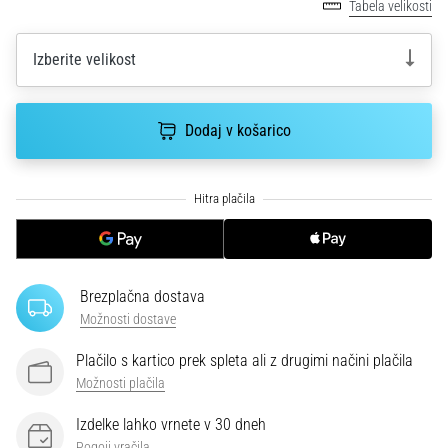
smeri
Tabela velikosti
testira
hitrost,
Izberite velikost
agilnost
in
eksplozivnost
Dodaj v košarico
pri
menjavi
smeri.
Kako…
6. 8. 2026
•
Brezplačna dostava
7 min. branja
Možnosti dostave
Tekaško
koleno:
Plačilo s kartico prek spleta ali z drugimi načini plačila
Vzroki,
Možnosti plačila
zdravljenje
Izdelke lahko vrnete v 30 dneh
in
Pogoji vračila