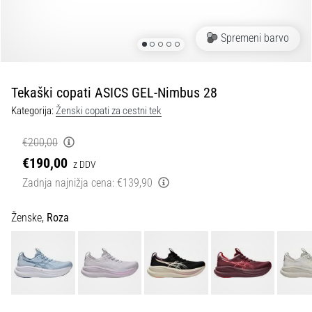
spremembo
smeri
in
Spremeni barvo
beep
test:
Kaj
Tekaški copati ASICS GEL-Nimbus 28
sta
Kategorija:
Ženski copati za cestni tek
in
kako
€200,00
ju
€190,00
z DDV
izvajamo?
Zadnja najnižja cena:
€139,90
V
praksi
Ženske,
Roza
»shuttle
run«
oziroma
tek
s
spremembo