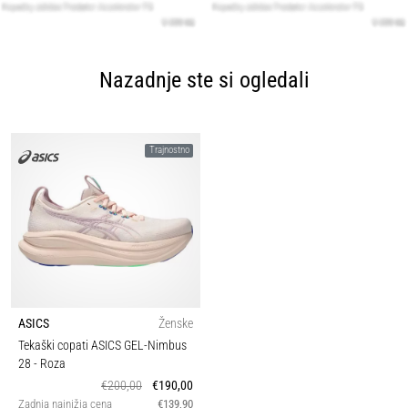
Nazadnje ste si ogledali
Trajnostno
ASICS
Ženske
Tekaški copati ASICS GEL-Nimbus
28
- Roza
€200,00
€190,00
Zadnja najnižja cena
€139,90