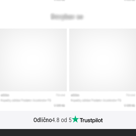
Prikaži
vse
članke
Odlično
4.8 od 5