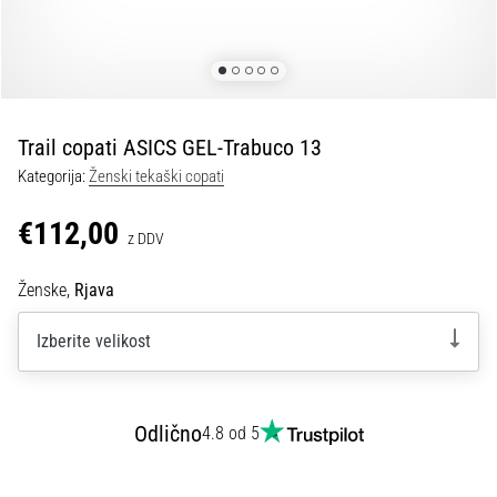
spremembo
smeri
in
beep
test:
Kaj
Trail copati ASICS GEL-Trabuco 13
sta
Kategorija:
Ženski tekaški copati
in
kako
€112,00
z DDV
ju
izvajamo?
Ženske,
Rjava
V
praksi
Izberite velikost
»shuttle
run«
oziroma
tek
Odlično
4.8 od 5
s
spremembo