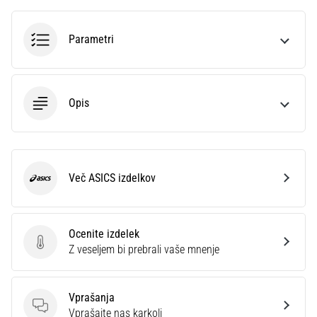
smeri
testira
hitrost,
Parametri
agilnost
in
eksplozivnost
pri
Opis
menjavi
smeri.
Kako…
Več ASICS izdelkov
ASICS
6. 8. 2026
•
7 min. branja
Ocenite izdelek
Tekaško
Ocenite izdelek
Z veseljem bi prebrali vaše mnenje
koleno:
Vzroki,
zdravljenje
Vprašanja
in
Vprašanja
Vprašajte nas karkoli