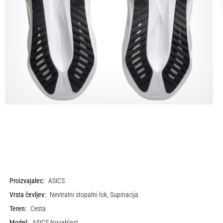
Proizvajalec:
ASICS
Vrsta čevljev:
Nevtralni stopalni lok, Supinacija
Teren:
Cesta
Model:
ASICS Novablast