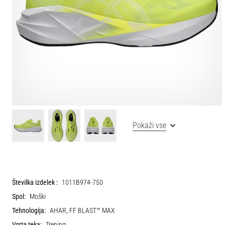
Pokaži vse
Številka izdelek :
1011B974-750
Spol:
Moški
Tehnologija:
AHAR, FF BLAST™ MAX
Vrsta teka:
Trening