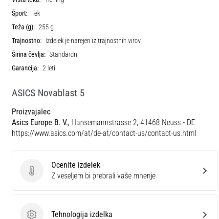
Šport:
Tek
Teža (g):
255 g
Trajnostno:
Izdelek je narejen iz trajnostnih virov
Širina čevlja:
Standardni
Garancija:
2 leti
ASICS Novablast 5
Proizvajalec
Asics Europe B. V.
, Hansemannstrasse 2, 41468 Neuss - DE
https://www.asics.com/at/de-at/contact-us/contact-us.html
Ocenite izdelek
Ocenite izdelek
Z veseljem bi prebrali vaše mnenje
Tehnologija izdelka
Tehnologija izdelka