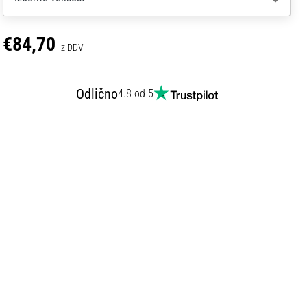
€84,70
z DDV
Odlično
4.8 od 5