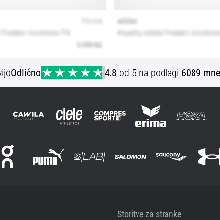
ijo
Odlično
4.8
od 5 na podlagi
6089 mne
Storitve za stranke