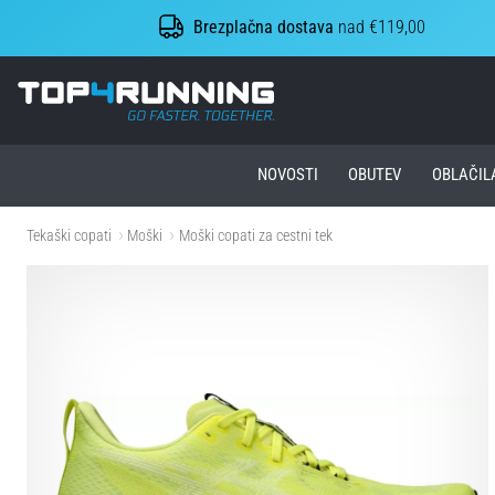
Brezplačna dostava
nad €119,00
Top4Running.si
NOVOSTI
OBUTEV
OBLAČIL
Tekaški copati
Moški
Moški copati za cestni tek