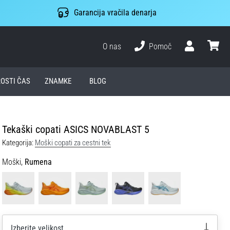
Garancija vračila denarja
O nas
Pomoč
Uporabnik
košari
ROSTI ČAS
ZNAMKE
BLOG
Tekaški copati ASICS NOVABLAST 5
Kategorija:
Moški copati za cestni tek
Moški,
Rumena
Izberite velikost