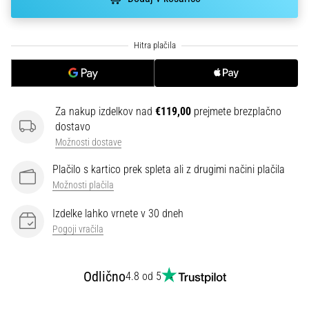
smeri
testira
hitrost,
agilnost
in
eksplozivnost
pri
menjavi
Za nakup izdelkov nad
€119,00
prejmete brezplačno
smeri.
dostavo
Kako…
Možnosti dostave
Plačilo s kartico prek spleta ali z drugimi načini plačila
6. 8. 2026
Možnosti plačila
•
7 min. branja
Izdelke lahko vrnete v 30 dneh
Pogoji vračila
Tekaško
koleno:
Vzroki,
Odlično
4.8 od 5
zdravljenje
in