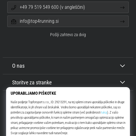
+49 79 519 549 600 (v angleščini)
info@top4running.si
Pošlji zahtevo za dvig
O nas
Storitve za stranke
Top4Running.si
Že več kot 16 let vas motiviramo, da se odpravite ven in tečete. Hitreje. Z
nami. Vsak dan.