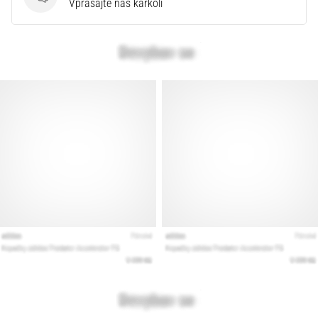
Vprašanja
Vprašajte nas karkoli
Prikaži
vse
članke