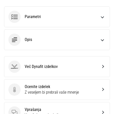
preventiva
Tekaško
koleno,
Parametri
znano
tudi
kot
sindrom
Opis
iliotibialnega
traktusa
(ITBS),
je
zelo
Več Dynafit izdelkov
Dynafit
pogosta
zdravstvena
težava,
Ocenite izdelek
s
Ocenite izdelek
Z veseljem bi prebrali vaše mnenje
katero
se…
Vprašanja