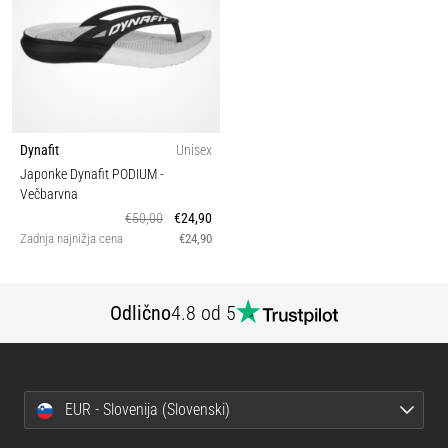
Dynafit
Unisex
Japonke Dynafit PODIUM
-
Večbarvna
€50,00
€24,90
Zadnja najnižja cena
€24,90
Odlično
4.8 od 5
EUR - Slovenija (Slovenski)