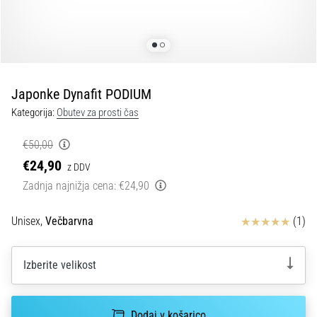
spremembo
smeri
in
beep
test:
Kaj
Japonke Dynafit PODIUM
sta
Kategorija:
Obutev za prosti čas
in
kako
€50,00
ju
€24,90
z DDV
izvajamo?
Zadnja najnižja cena:
€24,90
V
praksi
Ocena izdelka
Unisex,
Večbarvna
(1)
»shuttle
run«
oziroma
Izberite velikost
tek
s
spremembo
Dodaj v košarico