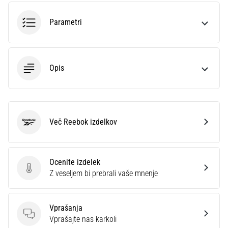
smeri
testira
Parametri
hitrost,
agilnost
in
eksplozivnost
Opis
pri
menjavi
smeri.
Kako…
Več Reebok izdelkov
Reebok
6. 8. 2026
•
7 min. branja
Ocenite izdelek
Tekaško
Ocenite izdelek
Z veseljem bi prebrali vaše mnenje
koleno:
Vzroki,
zdravljenje
Vprašanja
Vprašanja
Vprašajte nas karkoli
in