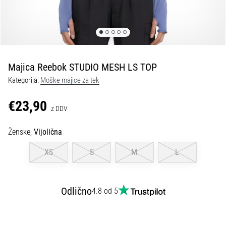
spremembo
smeri
in
beep
test:
Kaj
Majica Reebok STUDIO MESH LS TOP
sta
Kategorija:
Moške majice za tek
in
kako
€23,90
z DDV
ju
izvajamo?
Ženske,
Vijolična
V
praksi
XS
S
M
L
»shuttle
run«
oziroma
Odlično
4.8 od 5
tek
s
spremembo