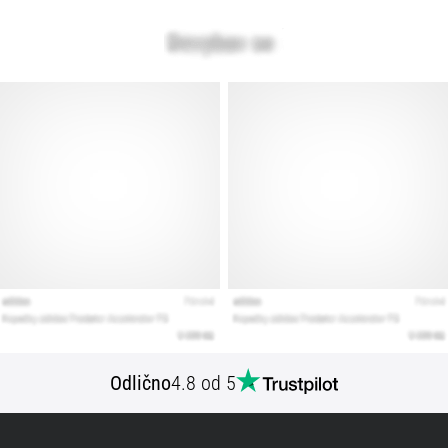
Prikaži
vse
članke
Odlično
4.8 od 5