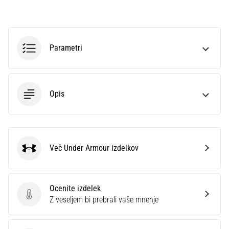
profesionalca.
Kateri…
Parametri
5. 8. 2026
•
6 min. branja
Plantar
Opis
fasciitis:
simptomi,
vzroki
in
Več Under Armour izdelkov
zdravljenje
Under Armour
Vas
med
Ocenite izdelek
tekom
Ocenite izdelek
Z veseljem bi prebrali vaše mnenje
ali
po
njem