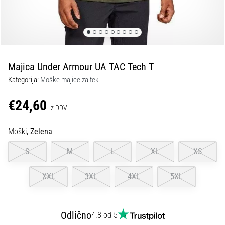
kolenu
med
tekom
in
po
njem
Majica Under Armour UA TAC Tech T
Bolečine
Kategorija:
Moške majice za tek
v
kolenu
€24,60
z DDV
bodo
vsaj
Moški,
Zelena
enkrat
v
S
M
L
XL
XS
življenju
prizadele
XXL
3XL
4XL
5XL
vsakega
tekača,
bodisi
amaterja
Odlično
4.8 od 5
bodisi