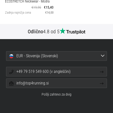
ECOSTRETCH Neckwear
- Modra
€19,95
€15,40
Zadnja najnižja cena
€14,00
Odlično
4.8 od 5
EUR - Slovenija (Slovenski)
+49 79 519 549 600 (v angleščini)
info@top4running.si
Pošlji zahtevo za dvig