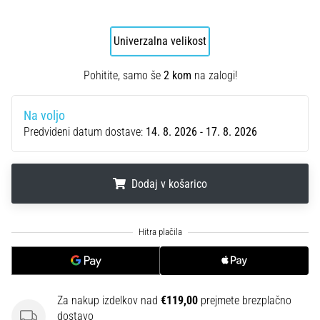
smeri
testira
hitrost,
Univerzalna velikost
agilnost
in
Pohitite, samo še
2 kom
na zalogi!
eksplozivnost
pri
menjavi
Na voljo
smeri.
Predvideni datum dostave:
14. 8. 2026 - 17. 8. 2026
Kako…
Dodaj v košarico
6. 8. 2026
•
7 min. branja
.
.
.
Tekaško
koleno:
Vzroki,
zdravljenje
Za nakup izdelkov nad
€119,00
prejmete brezplačno
in
dostavo