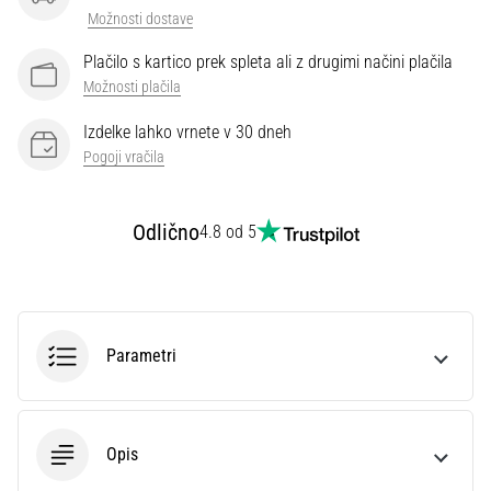
preventiva
Možnosti dostave
Tekaško
Plačilo s kartico prek spleta ali z drugimi načini plačila
koleno,
Možnosti plačila
znano
tudi
Izdelke lahko vrnete v 30 dneh
kot
Pogoji vračila
sindrom
iliotibialnega
traktusa
Odlično
4.8 od 5
(ITBS),
je
zelo
pogosta
zdravstvena
Parametri
težava,
s
katero
se…
Opis