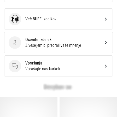
Prikaži
vse
članke
Več BUFF izdelkov
BUFF
Ocenite izdelek
Ocenite izdelek
Z veseljem bi prebrali vaše mnenje
Vprašanja
Vprašanja
Vprašajte nas karkoli