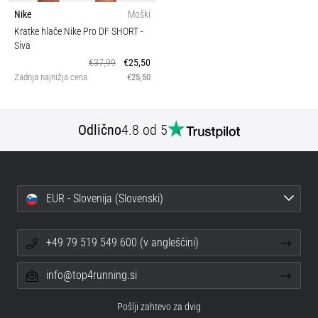
Nike
Moški
Kratke hlače Nike Pro DF SHORT
-
Siva
€37,99
€25,50
Zadnja najnižja cena
€25,50
Odlično
4.8 od 5
EUR - Slovenija (Slovenski)
+49 79 519 549 600 (v angleščini)
info@top4running.si
Pošlji zahtevo za dvig