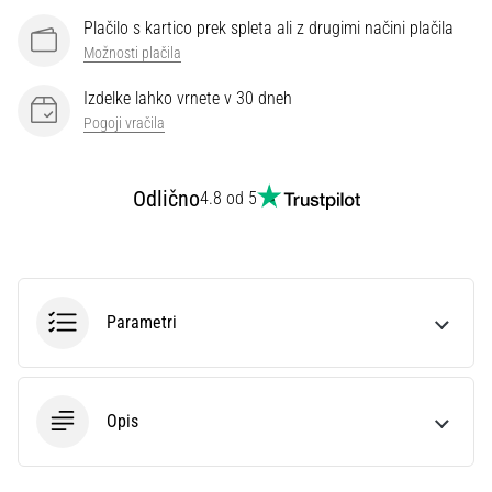
preventiva
Plačilo s kartico prek spleta ali z drugimi načini plačila
Tekaško
Možnosti plačila
koleno,
znano
Izdelke lahko vrnete v 30 dneh
tudi
Pogoji vračila
kot
sindrom
iliotibialnega
Odlično
4.8 od 5
traktusa
(ITBS),
je
zelo
pogosta
Parametri
zdravstvena
težava,
s
katero
Opis
se…