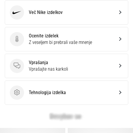
Prikaži
vse
Več Nike izdelkov
Nike
članke
Ocenite izdelek
Ocenite izdelek
Z veseljem bi prebrali vaše mnenje
Vprašanja
Vprašanja
Vprašajte nas karkoli
Tehnologija izdelka
Tehnologija izdelka