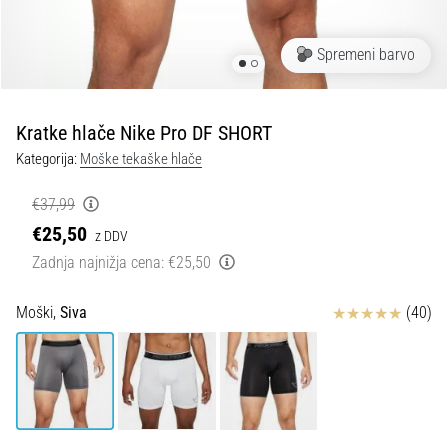
spremembo
smeri
in
Spremeni barvo
beep
test:
Kaj
Kratke hlače Nike Pro DF SHORT
sta
Kategorija:
Moške tekaške hlače
in
kako
€37,99
ju
€25,50
z DDV
izvajamo?
Zadnja najnižja cena:
€25,50
V
praksi
Ocena izdelka
Moški,
Siva
(40)
»shuttle
run«
oziroma
tek
s
spremembo