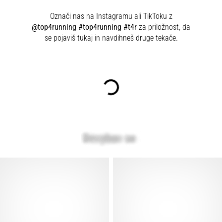
Označi nas na Instagramu ali TikToku z
@top4running #top4running #t4r
za priložnost, da
se pojaviš tukaj in navdihneš druge tekače.