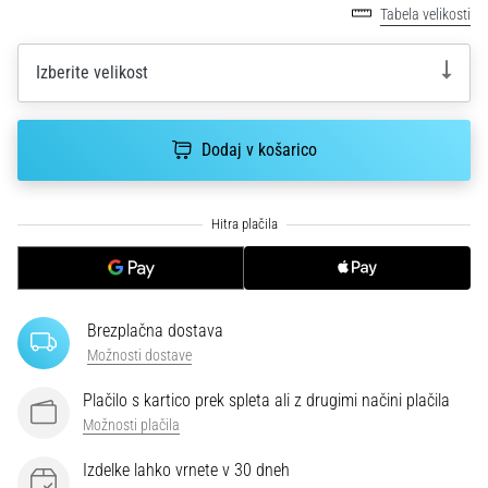
smeri
Tabela velikosti
testira
hitrost,
Izberite velikost
agilnost
in
eksplozivnost
Dodaj v košarico
pri
menjavi
smeri.
Kako…
6. 8. 2026
•
Brezplačna dostava
7 min. branja
Možnosti dostave
Tekaško
koleno:
Plačilo s kartico prek spleta ali z drugimi načini plačila
Vzroki,
Možnosti plačila
zdravljenje
Izdelke lahko vrnete v 30 dneh
in