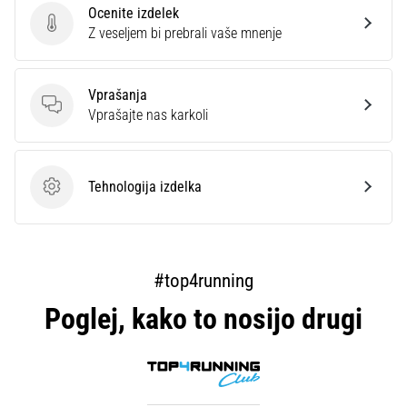
Prikaži
Ocenite izdelek
Ocenite izdelek
Z veseljem bi prebrali vaše mnenje
vse
članke
Vprašanja
Vprašanja
Vprašajte nas karkoli
Tehnologija izdelka
Tehnologija izdelka
#top4running
Poglej, kako to nosijo drugi