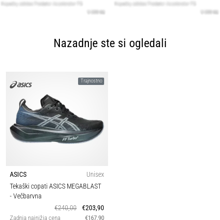
Nazadnje ste si ogledali
Trajnostno
ASICS
Unisex
Tekaški copati ASICS MEGABLAST
- Večbarvna
€240,00
€203,90
Zadnja najnižja cena
€167,90