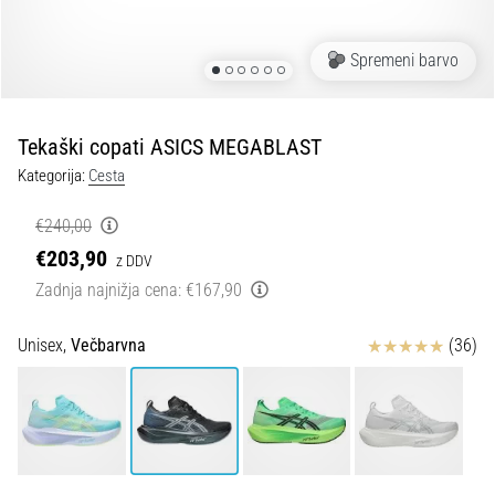
spremembo
smeri
in
Spremeni barvo
beep
test:
Kaj
Tekaški copati ASICS MEGABLAST
sta
Kategorija:
Cesta
in
kako
€240,00
ju
€203,90
z DDV
izvajamo?
Zadnja najnižja cena:
€167,90
V
praksi
Ocena izdelka
Unisex,
Večbarvna
(36)
»shuttle
run«
oziroma
tek
s
spremembo