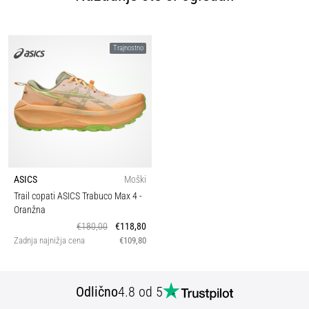
Trajnostno
ASICS
Moški
Trail copati ASICS Trabuco Max 4
-
Oranžna
€180,00
€118,80
Zadnja najnižja cena
€109,80
Odlično
4.8 od 5