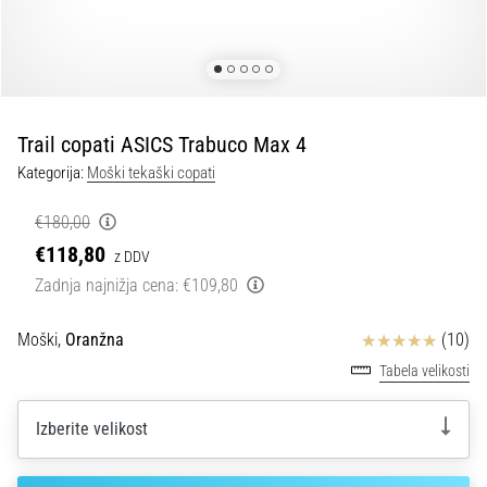
spremembo
smeri
in
beep
test:
Kaj
Trail copati ASICS Trabuco Max 4
sta
Kategorija:
Moški tekaški copati
in
kako
€180,00
ju
€118,80
z DDV
izvajamo?
Zadnja najnižja cena:
€109,80
V
praksi
Ocena izdelka
Moški,
Oranžna
(10)
»shuttle
Tabela velikosti
run«
oziroma
tek
Izberite velikost
s
spremembo