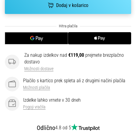
smeri
Dodaj v košarico
testira
hitrost,
agilnost
in
eksplozivnost
pri
menjavi
Za nakup izdelkov nad
€119,00
prejmete brezplačno
smeri.
dostavo
Kako…
Možnosti dostave
6. 8. 2026
Plačilo s kartico prek spleta ali z drugimi načini plačila
•
Možnosti plačila
7 min. branja
Izdelke lahko vrnete v 30 dneh
Tekaško
Pogoji vračila
koleno:
Vzroki,
zdravljenje
Odlično
4.8 od 5
in