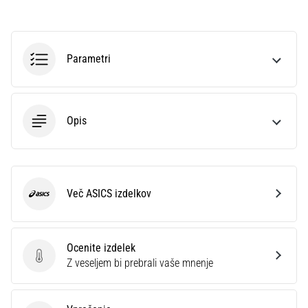
preventiva
Tekaško
koleno,
znano
Parametri
tudi
kot
sindrom
iliotibialnega
Opis
traktusa
(ITBS),
je
zelo
Več ASICS izdelkov
pogosta
ASICS
zdravstvena
težava,
s
Ocenite izdelek
katero
Ocenite izdelek
Z veseljem bi prebrali vaše mnenje
se…